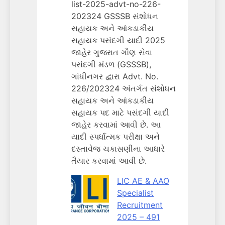
list-2025-advt-no-226-
202324 GSSSB સંશોધન
સહાયક અને આંકડાકીય
સહાયક પસંદગી યાદી 2025
જાહેર ગુજરાત ગૌણ સેવા
પસંદગી મંડળ (GSSSB),
ગાંધીનગર દ્વારા Advt. No.
226/202324 અંતર્ગત સંશોધન
સહાયક અને આંકડાકીય
સહાયક પદ માટે પસંદગી યાદી
જાહેર કરવામાં આવી છે. આ
યાદી સ્પર્ધાત્મક પરીક્ષા અને
દસ્તાવેજ ચકાસણીના આધારે
તૈયાર કરવામાં આવી છે.
LIC AE & AAO
Specialist
Recruitment
2025 – 491