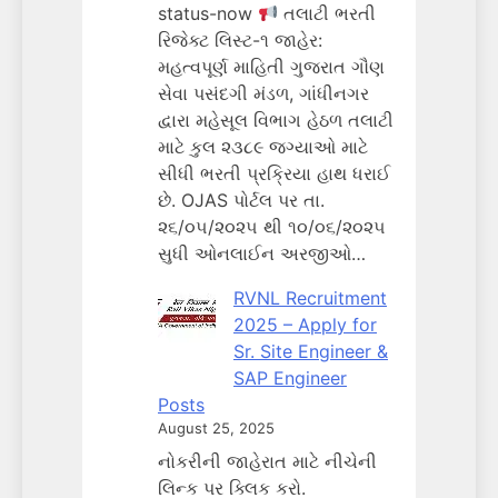
status-now
તલાટી ભરતી
રિજેક્ટ લિસ્ટ-૧ જાહેર:
મહત્વપૂર્ણ માહિતી ગુજરાત ગૌણ
સેવા પસંદગી મંડળ, ગાંધીનગર
દ્વારા મહેસૂલ વિભાગ હેઠળ તલાટી
માટે કુલ ૨૩૮૯ જગ્યાઓ માટે
સીધી ભરતી પ્રક્રિયા હાથ ધરાઈ
છે. OJAS પોર્ટલ પર તા.
૨૬/૦૫/૨૦૨૫ થી ૧૦/૦૬/૨૦૨૫
સુધી ઓનલાઈન અરજીઓ…
RVNL Recruitment
2025 – Apply for
Sr. Site Engineer &
SAP Engineer
Posts
August 25, 2025
નોકરીની જાહેરાત માટે નીચેની
લિન્ક પર ક્લિક કરો.