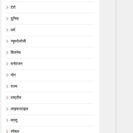
टेरो
दुनिया
धर्म
न्यूमरोलोजी
बिजनेस
मनोरंजन
योग
राज्य
राष्ट्रीय
लाइफस्टाइल
वास्तु
स्पेशल