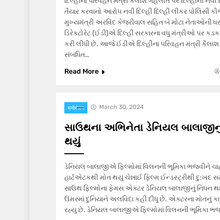
દિલ્હીના પરિવહન મંત્રી કૈલાશ ગેહલોત પર દિલ્હીની નવી દ
તૈયાર કરવાનો આરોપ નવી દિલ્હી દિલ્હી લીકર પોલિસી કૌભા
મુખ્યમંત્રી અરવિંદ કેજરીવાલ સહિત બે મોટા નેતાઓની ધર
ડિરેક્ટોરેટ (ઈડી)એ દિલ્હી સરકારના વધુ મંત્રીઓ પર કડક 
કરી લીધી છે. આજે ઈડીએ દિલ્હીના પરિવહન મંત્રી કૈલાશ
સંબંધિત…
Read More
March 30, 2024
मनोरंजन
સાઉથના અભિનેતા ડેનિયલ બાલાજીનું 
થયું
ડેનિયલ બાલાજીએ ફિલ્મોમાં વિલનની ભૂમિકા ભજવીને ચાહ
હાર્ટએટકથી મોત થયું ચેન્નાઈ ફિલ્મ ઈન્ડસ્ટ્રીથી દુ:ખદ સ
સાઉથ ફિલ્મોના ફેમસ એક્ટર ડેનિયલ બાલાજીનું નિધન થઈ ગ
ઉંમરમાં દુનિયાને અલવિદા કહી દીધુ છે. એક્ટરના મોતનું
રહ્યુ છે. ડેનિયલ બાલાજીએ ફિલ્મોમાં વિલનની ભૂમિકા ભ