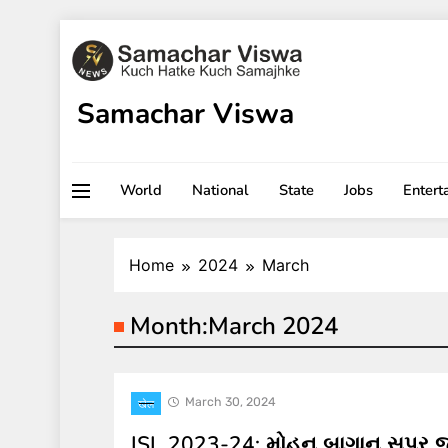
Skip
to
content
Samachar Viswa
World
National
State
Jobs
Entert
Home
2024
March
Month:
March 2024
March 30, 2024
खेल
ISL 2023-24: મોહન બાગાન સુપર જ