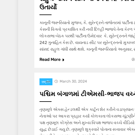
ઉતાર્યો
કાનૂની જરૂરિયાતો મુજબ, કે. સુરેન્દ્રને તાજેતરમાં પાર્ટીના 
કેસની વિગતો પ્રકાશિત કરી નવી દિલ્હી ભાજપે તેના કે
લોકસભા બેઠક પરથી પાર્ટીના ઉમેદવાર કે. સુરેન્દ્રનને જાહેર 
242 ગુનાહિત કેસ છે. વાયનાડ સીટ પર સુરેન્દ્રનનો મુકાબલ
સાંસદ રાહુલ ગાંધી સાથે થશે. કાનૂની જરૂરિયાતો અનુસાર, સુ
Read More
March 30, 2024
राष्ट्रीय
પશ્ચિમ બંગાળમાં ટીએમસી-ભાજપ વચ્ચે 
તૃણમૂલે એક્સ હેન્ડલથી એક કાર્ટૂન શેર કરીને વડાપ્રધ
નેતાઓ પર આકરા પ્રહાર કર્યા કોલકાતા લોકસભા ચૂંટણીન
પક્ષ તૃણમૂલ કોંગ્રેસ અને મુખ્ય વિપક્ષ ભાજપ વચ્ચે વીડિયો
યુદ્ધ છેડાઈ ગયુ છે. તૃણમૂલે શુક્રવારે પોતાના સત્તાવાર એક