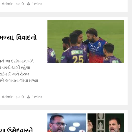
Admin
0
1 mins
ળ્યા, વિવાદનો
 અને આ દરમિયાન બંને
 વચ્ચે ચાલી રહેલા
રાઈડર્સ અને રોયલ
 ગળે લગાવતા જોવા મળ્યા
Admin
0
1 mins
ાળા ઉમેદવારને