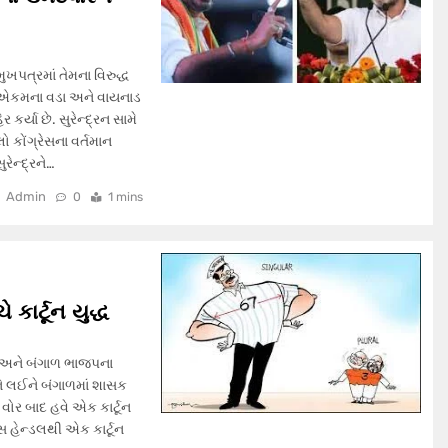
મુખપત્રમાં તેમના વિરુદ્ધ
રળ એકમના વડા અને વાયનાડ
કર્યા છે. સુરેન્દ્રન સામે
ો કોંગ્રેસના વર્તમાન
રેન્દ્રને…
Admin
0
1 mins
કાર્ટૂન યુદ્ધ
ાન અને બંગાળ ભાજપના
ે લઈને બંગાળમાં શાસક
 વોર બાદ હવે એક કાર્ટૂન
્સ હેન્ડલથી એક કાર્ટૂન