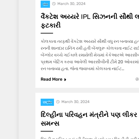
March 30, 2024
खेल
વૈંકટેશ અય્યરે IPL સિઝનની સૌથી લ
ફટકારી
કોલકાતા તરફથી વેંકટેશ અય્યરે સૌથી વધુ રન બનાવ્યા હતા
રનની શાનદાર ઇનિંગ રમી હતી બેંગલુરૂ કોલકાતા નાઈટ રાઈ
બેંગ્લોર વચ્ચે ગઈકાલે રમાયેલી મેચમાં કેકેઆરએ આરસીબીને 
પ્રથમ બેટિંગ કરવા આવેલી આરસીબીની ટીમે 20 ઓવરમાં 6
રન બનાવ્યા હતા. જેના જવાબમાં કોલકાતા નાઈટ…
Read More
March 30, 2024
राष्ट्रीय
દિલ્હીના પરિવહન મંત્રીને પણ લીકર 
સમન્સ