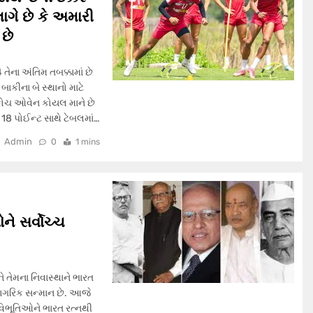
ાગે છે કે અમારી
છે
ેના અંતિમ તબક્કામાં છે
બાકીના બે સ્થાનો માટે
ય કોચ ઓવેન કોયલ માને છે
 18 પોઈન્ટ સાથે ટેબલમાં…
Admin
0
1 mins
ને સર્વોચ્ચ
ે તેમના નિવાસ્થાને ભારત
 નાગરિક સન્માન છે. આજે
4 વિભૂતિઓને ભારત રત્નથી