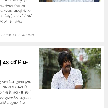
ારુ પોલિસીનો ડ્રાફ્ટ
ંડ કેસમાં દિલ્હીના
પકડ બાદ એન્ફોર્સમેન્ટ
કાર્યવાહી કરવાની તૈયારી
 ગેહલોતને કૌભાંડ
Admin
0
1 mins
48 વર્ષે નિધન
કોના દિલ જીત્યા હતા,
માચાર સામે આવ્યા છે.
યુ છે. તેણે 48 વર્ષની
 કારણ હાર્ટએટેક જણાવાઈ
જવીને ચાહકોના દિલ…