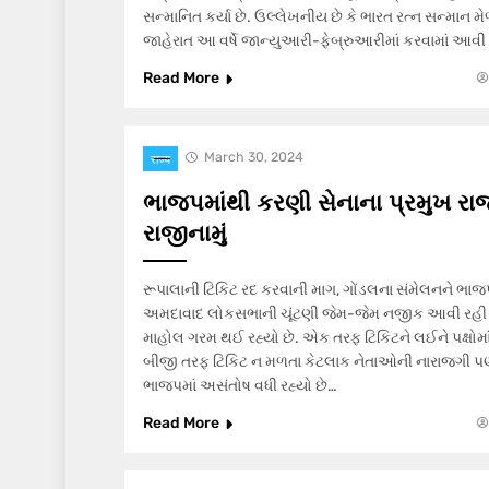
સન્માનિત કર્યા છે. ઉલ્લેખનીય છે કે ભારત રત્ન સન્માન 
જાહેરાત આ વર્ષે જાન્યુઆરી-ફેબ્રુઆરીમાં કરવામાં આવ
Read More
March 30, 2024
राज्य
ભાજપમાંથી કરણી સેનાના પ્રમુખ રાજ
રાજીનામું
રૂપાલાની ટિકિટ રદ કરવાની માગ, ગોંડલના સંમેલનને ભાજ
અમદાવાદ લોકસભાની ચૂંટણી જેમ-જેમ નજીક આવી રહી છ
માહોલ ગરમ થઈ રહ્યો છે. એક તરફ ટિકિટને લઈને પક્ષોમા
બીજી તરફ ટિકિટ ન મળતા કેટલાક નેતાઓની નારાજગી પણ
ભાજપમાં અસંતોષ વધી રહ્યો છે…
Read More