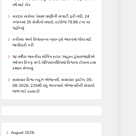
વર્ષ માટે રોક
સરદાર સરોવર ડેમમાં પાણીની સપાટી ફરી વધી, 24
કલાકમાં 35 સેમીનો વધારો; સ્ટોરેજ 79.86 ટકા પર
પહોંચ્યું
સ્કીમ્સ અને રિલાયન્સ બ્રાન્ડ્સે ભારતમાં લોંચ માટે
ભાગીદારી કરી
૧૪ વર્ષીય ભારતીય સેલિંગ સ્ટાર ઝાહાન હેમરાજણીએ
ઓપન સ્કિફ વર્લ્ડ ચેમ્પિયનશિપમાં વિશ્વના ટોચના ૮મા
સ્થાન મેળવ્યું
સમાચાર વિશ્વ ન્યૂઝ એજન્સી, સમાચાર ફાઈલ, 05-
08-2026, 225થી વધુ અખબારો એજન્સીની સેવાનો
લાભ લઈ રહ્યા છે.
August 2026