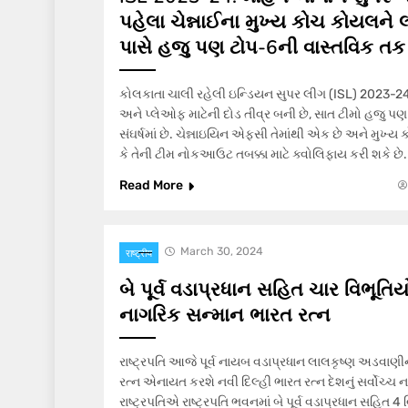
પહેલા ચેન્નાઈના મુખ્ય કોચ કોયલને લ
પાસે હજુ પણ ટોપ-6ની વાસ્તવિક તક 
કોલકાતા ચાલી રહેલી ઇન્ડિયન સુપર લીગ (ISL) 2023-24 ત
અને પ્લેઓફ માટેની દોડ તીવ્ર બની છે, સાત ટીમો હજુ પણ 
સંઘર્ષમાં છે. ચેન્નાઇયિન એફસી તેમાંથી એક છે અને મુખ્
કે તેની ટીમ નોકઆઉટ તબક્કા માટે ક્વોલિફાય કરી શકે છે.
Read More
March 30, 2024
राष्ट्रीय
બે પૂર્વ વડાપ્રધાન સહિત ચાર વિભૂતિયો
નાગરિક સન્માન ભારત રત્ન
રાષ્ટ્રપતિ આજે પૂર્વ નાયબ વડાપ્રધાન લાલકૃષ્ણ અડવાણીન
રત્ન એનાયત કરશે નવી દિલ્હી ભારત રત્ન દેશનું સર્વોચ્ચ
રાષ્ટ્રપતિએ રાષ્ટ્રપતિ ભવનમાં બે પૂર્વ વડાપ્રધાન સહિત 