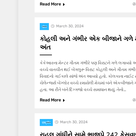
Read More
March 30, 2024
खेल
કોહલી અને ગંભીર એક બીજાને ગળે મ
અંત
કેકેઆરના મેન્ટર ગૌતમ ગંભીરે પણ વિરાટને ગળે લગાવ્યો
વચ્ચે વાતચીત થઈ બેંગલુરૂ વિરાટ કોહલી અને ગૌતમ ગંભીર
વિવાદનો ગઈકાલે સાંજે અંત આવ્યો હતો. કોલકાતા નાઈટ 
ચેલેન્જર્સ બેંગ્લોર વચ્ચે રમાયેલી મેચમાં બંને એકબીજાને
હતા. આ રીતે બંને દિગ્ગજો વચ્ચે સમાધાન થયું. તેનો…
Read More
March 30, 2024
राष्ट्रीय
રાહુલ ગાંધીને સામે ભાજપે 242 કેસવ