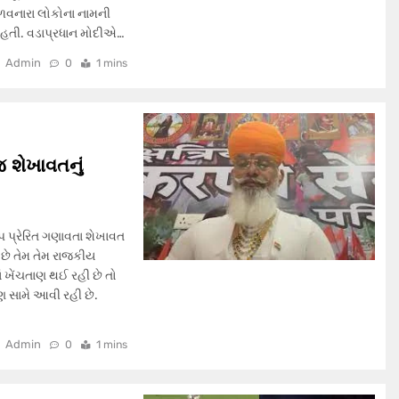
મેળવનારા લોકોના નામની
ી હતી. વડાપ્રધાન મોદીએ…
Admin
0
1 mins
 શેખાવતનું
પ પ્રેરિત ગણાવતા શેખાવત
ે તેમ તેમ રાજકીય
ં ખેંચતાણ થઈ રહી છે તો
 સામે આવી રહી છે.
Admin
0
1 mins