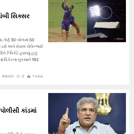
ાંબી સિક્સર
, તેણે 30 બોલમાં 50
ડર્સ અને રોયલ ચેલેન્જર્સ
7 વિકેટે હરાવ્યું હતું.
 વિકેટના નુકસાને 182
Admin
0
1 mins
પોલીસી કાંડમાં