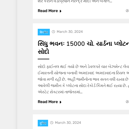
શેર કરીને વડાપ્રધાન નરેન્દ્ર મોદી અને બંગાળ…
Read More
March 30, 2024
बिजनेस
સિંધુ ભવનઃ 15000 ચો. યાર્ડના પ્લોટ
સોદો
સોદો ફાઈનલ થઈ ગયો છે અને ડેવલપરે ચાર બેઝમેન્ટ લે
ઈમારતની યોજના બનાવી અમદાવાદ અમદાવાદના રિયલ એસ્ટેટ
જોવા મળી રહી છે. અહીં જમીનોના ભાવ સતત વધી રહ્યા છ
આવેલી જમીન કે પ્લોટના સોદા રેકોર્ડ કિંમતે થઈ રહ્યા છે
એસ્ટેટ સેક્ટરમાં તાજેતરમાં…
Read More
March 30, 2024
दुनिया