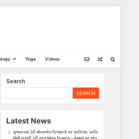
ology
Yoga
Videos
Search
SEARCH
Latest News
ગુજરાતમાં ડેરી એનાલોગ ઉત્પાદનો પર પ્રતિબંધ: પનીર
જેવી નકલી ડેરી વસ્તુઓના ઉત્પાદન – વેચાણ પર એક