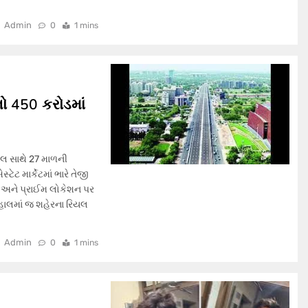
Admin
0
1 mins
નો 450 કરોડમાં
વલ સાથે 27 માળની
 માર્કેટમાં ભારે તેજી
ે અને પ્રાઈમ લોકેશન પર
. હાલમાં જ શહેરના રિયલ
Admin
0
1 mins