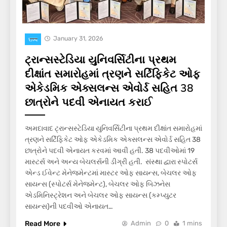
January 31, 2026
राज्य
ટ્રાન્સસ્ટેડિયા યુનિવર્સિટીના પ્રથમ
દીક્ષાંત સમારોહમાં ત્રણને સર્ટિફિકેટ ઓફ
એકેડમિક એક્સલન્સ એવોર્ડ સહિત 38
છાત્રોને પદવી એનાયત કરાઈ
અમદાવાદ ટ્રાન્સસ્ટેડિયા યુનિવર્સિટીના પ્રથમ દીક્ષાંત સમારોહમાં
ત્રણને સર્ટિફિકેટ ઓફ એકેડમિક એક્સલન્સ એવોર્ડ સહિત 38
છાત્રોને પદવી એનાયત કરવમાં આવી હતી. 38 પદવીઓમાં 19
માસ્ટર્સ અને અન્ય બેચલર્સની ડીગ્રી હતી. સંસ્થા દ્વારા સ્પોટર્સ
એન્ડ ઈવેન્ટ મેનેજમેન્ટમાં માસ્ટર ઓફ સાયન્સ, બેચલર ઓફ
સાયન્સ (સ્પોટર્સ મેનેજમેન્ટ), બેચલર ઓફ બિઝનેસ
એડમિનિસ્ટ્રેશન અને બેચલર ઓફ સાયન્સ (કમ્પ્યુટર
સાયન્સ)ની પદવીઓ એનાયત…
Read More
Admin
0
1 mins