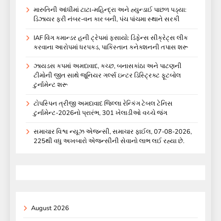
મારુતિની આંધીમાં ટાટા-મહિન્દ્રા અને હ્યુન્ડાઈ પાછળ પડ્યા:
ડિઝાયર ફરી નંબર-વન કાર બની, પંચ પાંચમા સ્થાને સરકી
IAF વિંગ કમાન્ડર હની ટ્રેપમાં ફસાયો: ડિફેન્સ સીક્રેટ્સ લીક
કરવાના આરોપમાં ધરપકડ, પાકિસ્તાન કનેક્શનની તપાસ શરૂ
ઝાયડસ કપમાં અમદાવાદ, કચ્છ, બનાસકાંઠા અને પાટણની
ટીમોની જીત સાથે જૂનિયર ગર્લ્સ ઇન્ટર ડિસ્ટ્રિક્ટ ફૂટબોલ
ટુર્નામેન્ટ શરૂ
ટોપસ્પિન ત્રીજી અમદાવાદ જિલ્લા રેન્કિંગ ટેબલ ટેનિસ
ટુર્નામેન્ટ-2026નો પ્રારંભ, 301 ખેલાડીઓ વચ્ચે જંગ
સમાચાર વિશ્વ ન્યૂઝ એજન્સી, સમાચાર ફાઈલ, 07-08-2026,
225થી વધુ અખબારો એજન્સીની સેવાનો લાભ લઈ રહ્યા છે.
August 2026