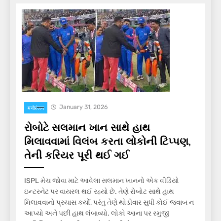
January 31, 2026
मनोरंजन
રોબોટે સલમાન ખાન સાથે હાથ
મિલાવવામાં વિલંબ કરતા લોકોની ટિપ્પણ,
તેની કરિયર પૂરી થઈ ગઈ
ISPL મેચ જોવા માટે આવેલા સલમાન ખાનનો એક વીડિયો
ઇન્ટરનેટ પર વાયરલ થઈ રહ્યો છે. તેણે રોબોટ સાથે હાથ
મિલાવવાનો પ્રયાસ કર્યો, પરંતુ તેણે થોડીવાર સુધી કોઈ જવાબ ન
આપ્યો અને પછી હાથ લંબાવ્યો. લોકો આના પર રમુજી