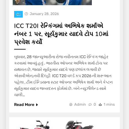
January 28, 2026
खेल
ICC T20I રેન્કિંગમાં અભિષેક શર્માએ
નંબર 1 પર, સૂર્યકુમાર યાદવે ટોપ 10માં
પ્રવેશ કર્યો
બુધવાર, 28 જાન્યુઆરીના રોજ નવીનતમ ICC રેન્કિંગ જાહેર
કરવામાં આવ્યું હતું . ભારતીય ઓપનર અભિષેક શર્મા ટોચ પર
યથાવત છે, જ્યારે સૂર્યકુમાર યાદવે પણ છલાંગ લગાવી છે
એસવીએન,નવી દિલ્હી ICC T20 વર્લ્ડ કપ 2026 ની શરૂઆત
પહેલા , ટીમ ઈન્ડિયાના સ્ટાર ઓપનર અભિષેક શર્મા અને કેપ્ટન
સૂર્યકુમાર યાદવ જબરદસ્ત ફોર્મમાં છે. બંને ન્યુઝીલેન્ડ સામે
ચાલી…
Read More
Admin
0
1 mins