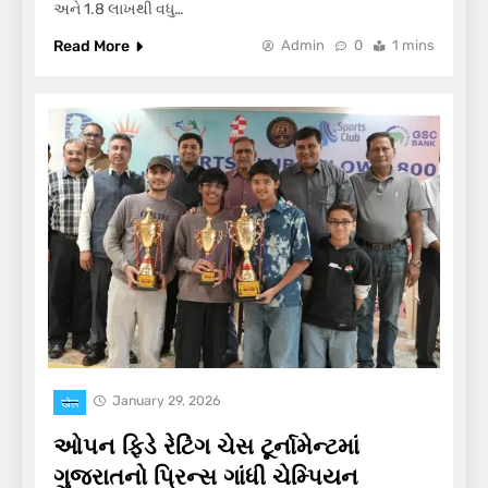
અને 1.8 લાખથી વધુ…
Read More
Admin
0
1 mins
January 29, 2026
खेल
ઓપન ફિડે રેટિંગ ચેસ ટૂર્નામેન્ટમાં
ગુજરાતનો પ્રિન્સ ગાંધી ચેમ્પિયન