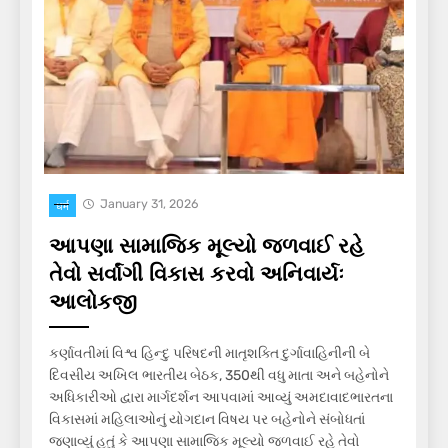
January 31, 2026
धर्म
આપણા સામાજિક મૂલ્યો જળવાઈ રહે
તેવો સર્વાંગી વિકાસ કરવો અનિવાર્યઃ
આલોકજી
કર્ણાવતીમાં વિશ્વ હિન્દુ પરિષદની માતૃશક્તિ દુર્ગાવાહિનીની બે
દિવસીય અખિલ ભારતીય બેઠક, 350થી વધુ માતા અને બહેનોને
અધિકારીઓ દ્વારા માર્ગદર્શન આપવામાં આવ્યું અમદાવાદભારતના
વિકાસમાં મહિલાઓનું યોગદાન વિષય પર બહેનોને સંબોધતાં
જણાવ્યું હતું કે આપણા સામાજિક મૂલ્યો જળવાઈ રહે તેવો