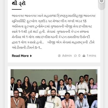
થી ડ્રૉ
ભાવનગર ભાવનગર ખાતે મહારાજા ક્રિષ્ણકુમારસિંહજી ભાવનગર
યુનિવર્સિટિ ફૂટબોલ ગ્રાઉંડ પર મેજર લીગ ગર્લ્સ અંડર 13
અસ્મિતા ફૂટબાલ ટુર્નામેન્ટમાં ગુજરાતની બીજી મેચ છત્તીશગઢ
સામે 1-1 થી ડ્રૉ થઈ હતી. મેચમાં ગુજરાતની કેપ્ટન સંજના
મેનીયા એ 1 ગોલ તથા છત્તીશગઢની કેપ્ટન રામસીલા ઉસેન્દી
દ્વારા 1 ગોલ કરાયો હતો.. બીજી એક મેચમાં મહારાષ્ટ્રની ટીમે
ઓડીસાની ટીમને 5-1…
Read More
Admin
0
1 mins