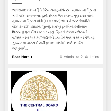
અમદાવાદ ઓપન ફિડે રેટિંગ ચેસ ટુર્નામેન્ટમાં ગુજરાતના પ્રિન્સ
ગાંધી ચેમ્પિયન બન્યો હતો. છેલ્લા 9મા રાઉન્ડ પૂર્ણ થયા પછી,
ગુજરાતના પ્રિન્સ ગાંધી (ELO 1786) એ 8 પોઇન્ટ મેળવીને
ચેમ્પિયનશિપ ટાઇટલ જીત્યું. સમગ્ર ટુર્નામેન્ટ દરમિયાન
પ્રિન્સનું પ્રદર્શન શાનદાર રહ્યું. પ્રિન્સે છેલ્લા રાઉન્ડમાં
રાજસ્થાનના ભવ્ય મૂળચંદાનીને હરાવીને પ્રથમ સ્થાન મેળવ્યું.
ગુજરાતના અન્ય ખેલાડી કૃણાલ સોલંકી અને આર્યન
અગ્રવાલે…
Read More
Admin
0
1 mins