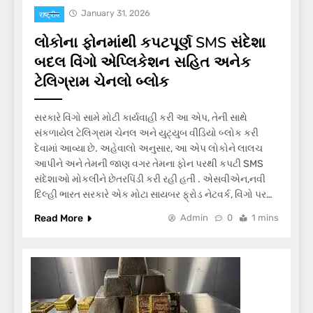
January 31, 2026
राष्ट्रीय
લોકોના ફોનમાંથી કપટપૂર્ણ SMS સંદેશા
બદલ વિંગો એપ્લિકેશન સહિત અનેક
ટેલિગ્રામ ચેનલો બ્લોક
સરકારે વિંગો સામે મોટી કાર્યવાહી કરી આ એપ, તેની સાથે
સંકળાયેલ ટેલિગ્રામ ચેનલ અને યુટ્યુબ વીડિયો બ્લોક કરી
દેવામાં આવ્યા છે. અહેવાલો અનુસાર, આ એપ લોકોને લાલચ
આપીને અને તેમની જાણ વગર તેમના ફોન પરથી કપટી SMS
સંદેશાઓ મોકલીને છેતરપિંડી કરી રહી હતી . એસવીએન,નવી
દિલ્હી ભારત સરકારે એક મોટા સાયબર ફ્રોડ નેટવર્ક, વિંગો પર…
Read More
Admin
0
1 mins