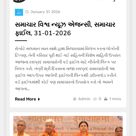
January 31, 2026
होम
સમાચાર વિશ્વ ન્યૂઝ એજન્સી, સમાચાર
ફાઈલ, 31-01-2026
રોબોટે સલમાન ખાન સાથે હાથ મિલાવવામાં વિલંબ કરતા લોકોની
ટિપ્પણ, તેની કરિયર પૂરી થઈ ગઈ સહિતની વિશેષ માહિતી ઉપરાંત
આજના રસપ્રદ સમાચારોની વર્ડ ફાઈલ માટે નીચેની લિન્ક પર
ક્લિક કરો. તંત્રી શ્રી દિવસના તાજા રસપ્રદ સમાચારોની આ
ફાઈલ આપ ઉપર આપેલી ફાઈલની લિન્કથી ડાઉનલોડ કરીને
વર્ડ ફાઈલમાંથી કોઈ પણ સમાચારનો ઉપયોગ કરો તો અમને
આપના…
Read More
Admin
0
1 mins