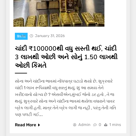
January 31, 2026
बिजनेस
ચાંદી ₹100000થી વધુ સસ્તી થઈ, ચાંદી
3 લાખથી ઓછી અને સોનું 1.50 લાખથી
ઓછી કિંમતે
સોના અને ચાંદીના ભાવમાં નોંધપાત્ર ઘટાડો થયો છે. શુક્રવારે
ચાંદી 1 લાખ રૂપિયાથી વધુ સસ્તું થયું. શું આ સમય તેને
ખરીદવાનો યોગ્ય છે ? એસવીએન,મુંબઈ જેનો ડર હતો , તે જ
થયું. શુક્રવારે સોના અને ચાંદીના ભાવમાં થયેલા વધારાને પાવર
બ્રેક લાગી હતી. માત્ર તેને બ્રેક લાગી જ નહીં , પરંતુ તેની ગતિ
પણ પલટી ગઈ….
Read More
Admin
0
1 mins