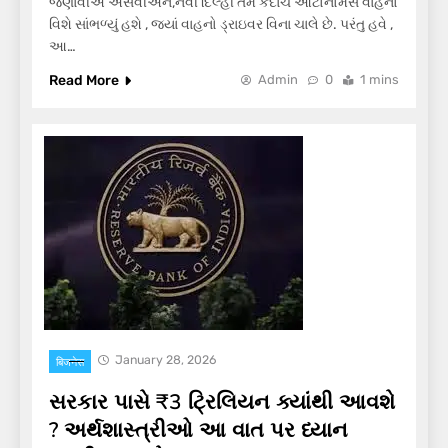
જણાવીએ એસવીએન,નવી દિલ્હી તમે કદાચ ઓટોનોમસ વાહનો
વિશે સાંભળ્યું હશે , જ્યાં વાહનો ડ્રાઇવર વિના ચાલે છે. પરંતુ હવે ,
આ…
Read More
Admin
0
1 mins
January 28, 2026
बिजनेस
સરકાર પાસે ₹3 ટ્રિલિયન ક્યાંથી આવશે
? અર્થશાસ્ત્રીઓ આ વાત પર ધ્યાન