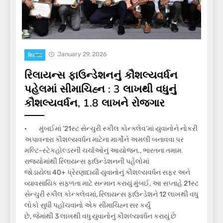
January 29, 2026
बिजनेस
રિલાયન્સ ફાઉન્ડેશનનું કૌશલ્યવર્ધન
પહેલમાં સીમાચિહ્ન : 3 લાખથી વધુનું
કૌશલ્યવર્ધન, 1.8 લાખને રોજગાર
· મુંબઈમાં ’21સ્ટ સેન્ચુરી સ્કીલ કોન્ક્લેવ‘માં યુવાનોને નોકરી
અપાવનારા કૌશલ્યવર્ધન માટેના માર્ગોને અમલી બનાવવા પર
મલ્ટિ-સ્ટેકહોલ્ડરની ચર્ચાઓનું આયોજન., ભારતના તમામ
રાજ્યોમાંથી રિલાયન્સ ફાઉન્ડેશનની પહેલોમાં
જોડાયેલા 40+ પ્રેરણાદાયી યુવાનોનું કૌશલ્યવર્ધન સફર અને
વ્યાવસાયિક સફળતા માટે સન્માન કરાયું મુંબઈ, આ સપ્તાહે 21સ્ટ
સેન્ચુરી સ્કીલ કોન્ક્લેવમાં, રિલાયન્સ ફાઉન્ડેશને 12 લાખથી વધુ
લોકો સુધી પહોંચવાનો એક સીમાચિહ્ન સર કર્યું
છે, જેમાંથી 3 લાખથી વધુ યુવાનોનું કૌશલ્યવર્ધન કરાયું છે