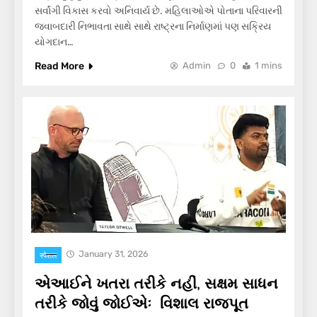
સર્વાંગી વિકાસ કરવો અનિવાર્ય છે. મહિલાઓએ પોતાના પરિવારની
જવાબદારી નિભાવતા સાથે સાથે રાષ્ટ્રના નિર્માણમાં પણ સક્રિય
યોગદાન…
Read More
Admin
0
1 mins
January 31, 2026
स्पेशल
એઆઈને ખતરા તરીકે નહીં, સક્ષમ સાધન
તરીકે જોવું જોઈએઃ વિશાલ રાજપૂત