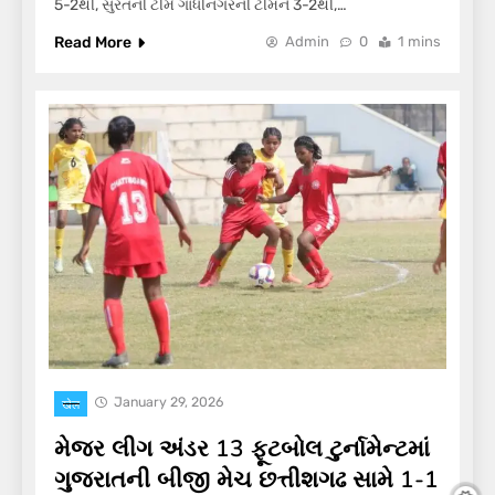
5-2થી, સુરતની ટીમે ગાંધીનગરની ટીમને 3-2થી,…
Read More
Admin
0
1 mins
January 29, 2026
खेल
મેજર લીગ અંડર 13 ફૂટબોલ ટુર્નામેન્ટમાં
ગુજરાતની બીજી મેચ છત્તીશગઢ સામે 1-1