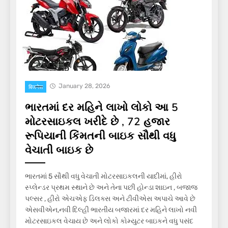
January 28, 2026
बिजनेस
ભારતમાં દર મહિને લાખો લોકો આ 5
મોટરસાઇકલ ખરીદે છે , 72 હજાર
રૂપિયાની કિંમતની બાઇક સૌથી વધુ
વેચાતી બાઇક છે
ભારતમાં 5 સૌથી વધુ વેચાતી મોટરસાઇકલની યાદીમાં, હીરો
સ્પ્લેન્ડર પ્રથમ સ્થાને છે અને તેના પછી હોન્ડા શાઇન , બજાજ
પલ્સર , હીરો એચએફ ડિલક્સ અને ટીવીએસ અપાચે આવે છે
એસવીએન,નવી દિલ્હી ભારતીય બજારમાં દર મહિને લાખો નવી
મોટરસાઇકલ વેચાય છે અને લોકો કોમ્યુટર બાઇકને વધુ પસંદ