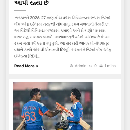
આપી રહ્યા છે
સરકારને 2026-27 નાણાકીય વર્ષમાં ડિવિડન્ડના રૂપમાં રિઝર્વ
બેંક ઓફ ઇન્ડિયા તરફથી નોંધપાત્ર રકમ મળવાની તૈયારી છે .
આ વિદેશી વિનિમય બજારમાં કમાણી અને રોકાણો પર સારા
વળતર દ્વારા શક્ય બનશે. અર્થશાસ્ત્રીઓનો અંદાજ છે કે આ
રકમ ગયા વર્ષ કરતા વધુ હશે. આ સરકારી આવકમાં નોંધપાત્ર
વધારો કરશે એસવીએન,નવી દિલ્હી સરકારને રિઝર્વ બેંક ઓફ
ઈન્ડિયા (RBI)…
Read More
Admin
0
1 mins