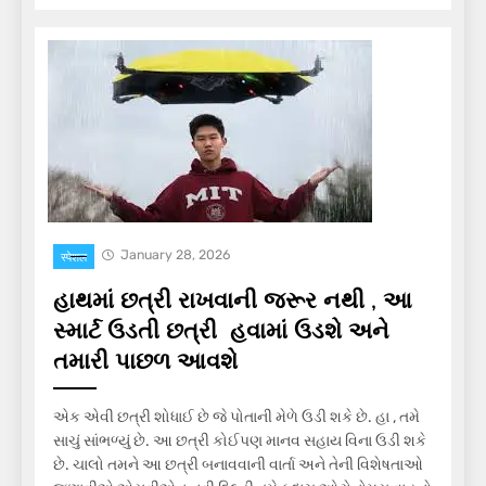
January 28, 2026
स्पेशल
હાથમાં છત્રી રાખવાની જરૂર નથી , આ
સ્માર્ટ ઉડતી છત્રી હવામાં ઉડશે અને
તમારી પાછળ આવશે
એક એવી છત્રી શોધાઈ છે જે પોતાની મેળે ઉડી શકે છે. હા , તમે
સાચું સાંભળ્યું છે. આ છત્રી કોઈપણ માનવ સહાય વિના ઉડી શકે
છે. ચાલો તમને આ છત્રી બનાવવાની વાર્તા અને તેની વિશેષતાઓ