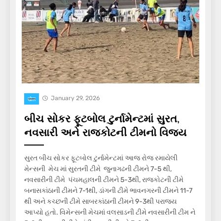
January 29, 2026
खेल
બીચ સોકર ફૂટબોલ ટુર્નામેન્ટમાં સુરત,
નવસારી અને રાજકોટની ટીમનો વિજય
સુરત બીચ સોકર ફૂટબોલ ટુર્નામેન્ટમાં આજ રોજ રમાયેલી
મેન્સની મેચ માં સુરતની ટીમે જુનાગઢની ટીમને 7-5 થી,
નવસારીની ટીમે પંચમહાલની ટીમને 5-3થી, રાજકોટની ટીમે
બનાસકાંઠાની ટીમને 7-1થી, ડાંગની ટીમે ભાવનગરની ટીમને 11-7
થી અને કચ્છની ટીમે સાબરકાંઠાની ટીમને 9-3થી પરાજય
આપ્યો હતો. વિમેન્સની મેચમાં વલસાડની ટીમે નવસારીની ટીમ ને