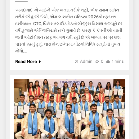
અમદાવાદ એઆઈને એક ખતરા તરીકે નહીં, એક સક્ષમ સાધન
તરીકે જોવું જોઈએ, એમ લારાકોન ઇન્ડિયા 2026કોન્ફરન્સ
દરમિયાન CTO, વિટોર ક્લાઉડ ટેકનોલોજીસ વિશાલ રાજપૂતે દર
વર્ષે હજારો એન્જિનિયરો તકો ગુમાવે છે કારણ કે કંપનીઓ વધતી
જતી ઓટોમેશન તરફ આગળ વધી રહી છે એ બાબત પર પ્રકાશ
પાડતાં કહ્યું હતું. લારાકોન ઇન્ડિયા મીટમાં વિવિધ સત્રોમાં મુખ્ય
નોંધો,…
Read More
Admin
0
1 mins