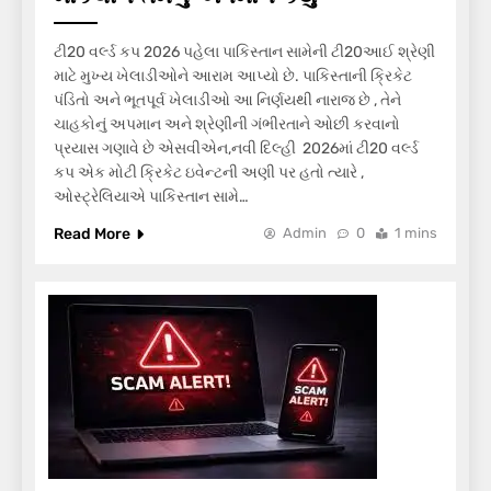
ટી20 વર્લ્ડ કપ 2026 પહેલા પાકિસ્તાન સામેની ટી20આઈ શ્રેણી
માટે મુખ્ય ખેલાડીઓને આરામ આપ્યો છે. પાકિસ્તાની ક્રિકેટ
પંડિતો અને ભૂતપૂર્વ ખેલાડીઓ આ નિર્ણયથી નારાજ છે , તેને
ચાહકોનું અપમાન અને શ્રેણીની ગંભીરતાને ઓછી કરવાનો
પ્રયાસ ગણાવે છે એસવીએન,નવી દિલ્હી 2026માં ટી20 વર્લ્ડ
કપ એક મોટી ક્રિકેટ ઇવેન્ટની અણી પર હતો ત્યારે ,
ઓસ્ટ્રેલિયાએ પાકિસ્તાન સામે…
Read More
Admin
0
1 mins