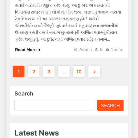
સવારે બારામતી નજીક ક્રેશ થયું. આ દુ:ખદ અકસ્માતમાં
વિમાનમાં સવાર તમામ લોકોનાં મોત થયા. ખરાબ હવામાન અથવા
ટેકનિકલ ખામી આ અકસ્માતનું કારણ હોઈ શકે છે
એસવીએન,નવી દિલ્હી બુધવારે સવારે મહારાષ્ટ્રના બારામતીમાં
ઉતરાણ કરતી વખતે નાયબ મુખ્યમંત્રી અજિત પવારનું વિમાન
ક્રેશ થયું હતું. આ દુર્ઘટનામાં અજિત પવાર સહિત તમામ…
Read More
Admin
0
1 mins
1
2
3
…
10
Search
SEARCH
Latest News