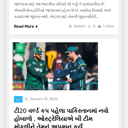
જાળવવા માટે આ ભારતીય પરિવારે જે કર્યું તે પ્રશંસનીય છે.
એસવીએન,ટોકિયો જાપાનમાં રહેતા લોકો ક્યારેય નિયમો અને
કાયદાઓ ભૂલતા નથી. એટલા માટે તેમની જીવનશૈલી…
Read More
Admin
0
1 mins
January 31, 2026
खेल
ટી20 વર્લ્ડ કપ પહેલા પાકિસ્તાનમાં નવો
હોબાળો , ઓસ્ટ્રેલિયાએ બી ટીમ
મોકલીને તેમનું અપમાન કર્યું