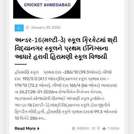
January 29, 2026
खेल
અન્ડર-16(મલ્ટી-ડે) સ્કૂલ ક્રિકેટમાં શ્રી
વિદ્યાનગર સ્કૂલને પ્રથમ ઈનિંગ્સના
આધારે હરાવી હિરામણી સ્કૂલ વિજયી
હીરામણિ સ્કૂલ પ્રથમ દાવ –286/10 (99.3ઓવર), બીજો
દાવ 192/5 D (41.1 ઓવર)વિદ્યાનગર સ્કૂલ પ્રથમ દાવ –
179/10 (73.2 ઓવર), બીજો દાવ 165/4 (66 ઓવર) અમદાવાદ
તા.26,27,28-01-2026ના રોજ વિવેક નિકેતન કેમ્પસ,
ભાડજખાતે યોજાયેલી ધીરુભાઈ અંબાણી સ્કૂલ ટુર્નામેન્ટ
અન્ડર-16 (મલ્ટી-ડે) માંશ્રી વિદ્યાનગર સ્કૂલે ટોસ જીતીને
ફિલ્ડીંગ લીધી હતી. હીરામણિ સ્કૂલે પ્રથમ દાવમાં 99.3 ઓવરમાં
10 વિકેટે 286 રન…
Read More
Admin
0
1 mins