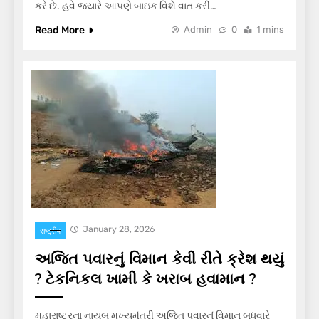
કરે છે. હવે જ્યારે આપણે બાઇક વિશે વાત કરી…
Read More
Admin
0
1 mins
January 28, 2026
राष्ट्रीय
અજિત પવારનું વિમાન કેવી રીતે ક્રેશ થયું
? ટેકનિકલ ખામી કે ખરાબ હવામાન ?
મહારાષ્ટ્રના નાયબ મુખ્યમંત્રી અજિત પવારનું વિમાન બુધવારે