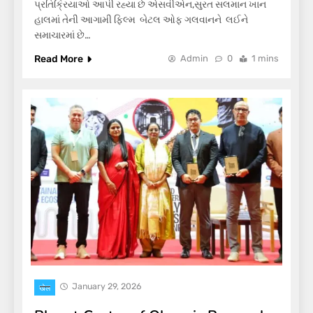
પ્રતિક્રિયાઓ આપી રહ્યા છે એસવીએન,સુરત સલમાન ખાન
હાલમાં તેની આગામી ફિલ્મ બેટલ ઓફ ગલવાનને લઈને
સમાચારમાં છે…
Read More
Admin
0
1 mins
January 29, 2026
खेल