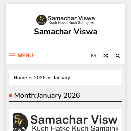
Skip
to
content
Samachar Viswa
MENU
Home
2026
January
Month:
January 2026