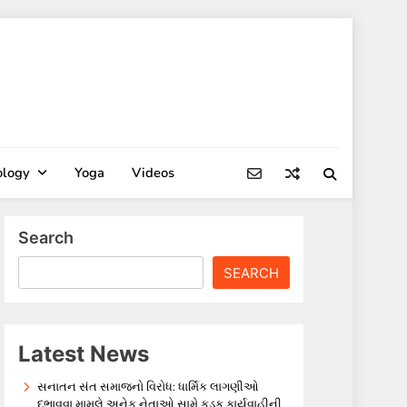
ology
Yoga
Videos
Search
SEARCH
Latest News
સનાતન સંત સમાજનો વિરોધ: ધાર્મિક લાગણીઓ
દુભાવવા મામલે અનેક નેતાઓ સામે કડક કાર્યવાહીની