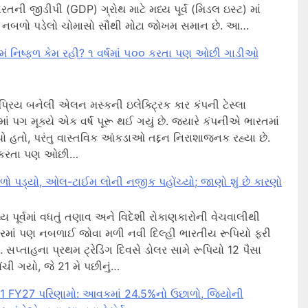
તની જીડીપી (GDP) ગ્રોથ માટે મધ્ય પૂર્વ (મિડલ ઇસ્ટ) માં
બળો પડેલો ચોમાસો સૌથી મોટા જોખમ સમાન છે. આ…
મં નિષ્ફળ કેમ રહી? ૧ વર્ષમાં ૫૦૦ કરતા પણ ઓછી ગાડીઓ
કપ્રિય બનેલી એલન મસ્કની ઇલેક્ટ્રિક કાર કંપની ટેસ્લા
ં પગ મૂક્યે એક વર્ષ પૂરૂ થઈ ગયું છે. જ્યારે કંપનીએ ભારતમાં
ળ્યો હતો, પરંતુ વાસ્તવિક આંકડાઓ તદ્દન નિરાશાજનક રહ્યા છે.
૫૦૦ કરતા પણ ઓછી…
ળો પડ્યો, ઓલ-ટાઈમ લોની નજીક પહોંચ્યો; જાણો શું છે કારણો
ય પૂર્વમાં વધતું તણાવ અને વિદેશી રોકાણકારોની વેચવાલીથી
રમાં પણ નબળાઈ જોવા મળી નવી દિલ્હી ભારતીય રૂપિયો ફરી
સપ્તાહના પ્રથમ ટ્રેડિંગ દિવસે ડોલર સામે રૂપિયો 12 પૈસા
ંચી ગયો, જે 21 મે પછીનું…
 Q1 FY27 પરિણામો: આવકમાં 24.5%નો ઉછાળો, જિયોની