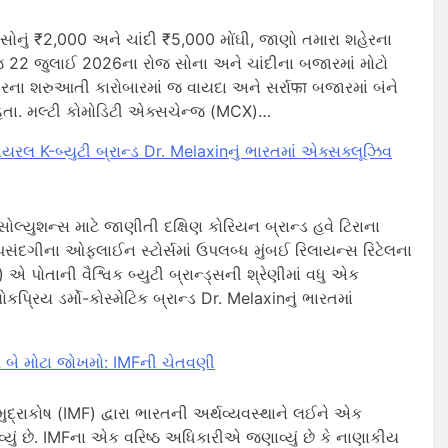
નું ₹2,000 અને ચાંદી ₹5,000 મોંઘી, જાણો તમારા શહેરના
જ 22 જુલાઈ 2026ના રોજ સોના અને ચાંદીના બજારમાં મોટો
ારના શરુઆતી કારોબારમાં જ વાયદા અને સર્રાफा બજારમાં બંને
 હતા. મલ્ટી કોમોડિટી એક્સચેન્જ (MCX)…
ાયરલ K-બ્યુટી બ્રાન્ડ Dr. Melaxinનું ભારતમાં એક્સક્લૂઝિવ
સોલ્યુશન્સ માટે જાણીતી દક્ષિણ કોરિયન બ્રાન્ડ હવે ટિરાના
સંદગીના ઓફલાઈન સ્ટોર્સમાં ઉપલબ્ધ મુંબઈ રિલાયન્સ રિટેલના
 એ પોતાની વૈશ્વિક બ્યુટી બ્રાન્ડ્સની શ્રેણીમાં વધુ એક
ોકપ્રિય ડર્મો-કોસ્મેટિક બ્રાન્ડ Dr. Melaxinનું ભારતમાં
મે બે મોટા જોખમો: IMFની ચેતવણી
મુદ્રાકોષ (IMF) દ્વારા ભારતની અર્થવ્યવસ્થાને લઈને એક
વ્યું છે. IMFના એક વરિષ્ઠ અધિકારીએ જણાવ્યું છે કે નાણાકીય