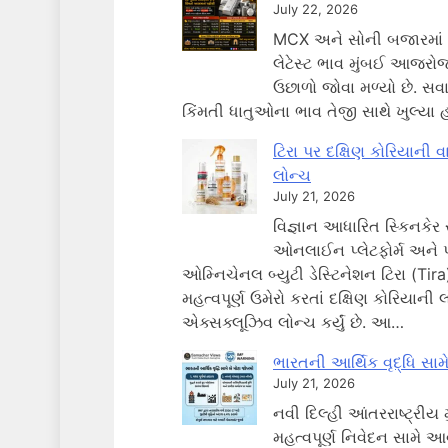
July 22, 2026
MCX અને સોની બજારમાં સો
લેટેસ્ટ ભાવ મુંબઈ આજરો
ઉછાળો જોવા મળ્યો છે. સવ
કિંમતી ધાતુઓના ભાવ તેજી સાથે ખુલ્યા
ટિરા પર દક્ષિણ કોરિયાની વ
લોન્ચ
July 21, 2026
વિજ્ઞાન આધારિત સ્કિનકેર 
ઓનલાઈન પ્લેટફોર્મ અને પ
ઓમ્નિચેનલ બ્યુટી ડેસ્ટિનેશન ટિરા (Tira)
મહત્વપૂર્ણ ઉમેરો કરતાં દક્ષિણ કોરિયાની લ
એક્સક્લૂઝિવ લોન્ચ કર્યું છે. આ…
ભારતની આર્થિક વૃદ્ધિ સા
July 21, 2026
નવી દિલ્હી આંતરરાષ્ટ્રીય 
મહત્વપૂર્ણ નિવેદન સામે આ