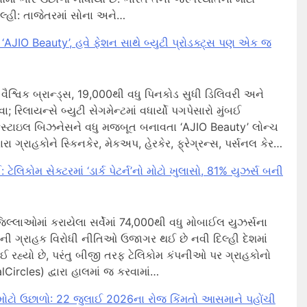
દિલ્હી: તાજેતરમાં સોના અને…
યું ‘AJIO Beauty’, હવે ફેશન સાથે બ્યુટી પ્રોડક્ટ્સ પણ એક જ
શ્વિક બ્રાન્ડ્સ, 19,000થી વધુ પિનકોડ સુધી ડિલિવરી અને
; રિલાયન્સે બ્યુટી સેગમેન્ટમાં વધાર્યો પગપેસારો મુંબઈ
ઇફસ્ટાઇલ બિઝનેસને વધુ મજબૂત બનાવતા ‘AJIO Beauty’ લોન્ચ
વારા ગ્રાહકોને સ્કિનકેર, મેકઅપ, હેરકેર, ફ્રેગ્રન્સ, પર્સનલ કેર…
િકોમ સેક્ટરમાં ‘ડાર્ક પેટર્ન’નો મોટો ખુલાસો, 81% યુઝર્સ બની
1 જિલ્લાઓમાં કરાયેલા સર્વેમાં 74,000થી વધુ મોબાઈલ યુઝર્સના
ીઓની ગ્રાહક વિરોધી નીતિઓ ઉજાગર થઈ છે નવી દિલ્હી દેશમાં
 રહ્યો છે, પરંતુ બીજી તરફ ટેલિકોમ કંપનીઓ પર ગ્રાહકોનો
alCircles) દ્વારા હાલમાં જ કરવામાં…
 મોટો ઉછાળો: 22 જુલાઈ 2026ના રોજ કિંમતો આસમાને પહોંચી