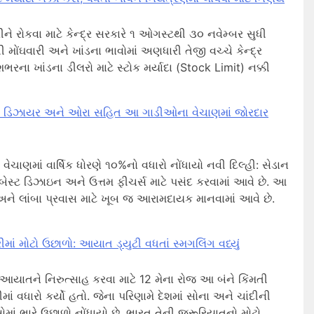
ીને રોકવા માટે કેન્દ્ર સરકારે ૧ ઓગસ્ટથી ૩૦ નવેમ્બર સુધી
ી મોંઘવારી અને ખાંડના ભાવોમાં અણધારી તેજી વચ્ચે કેન્દ્ર
દેશભરના ખાંડના ડીલરો માટે સ્ટોક મર્યાદા (Stock Limit) નક્કી
ારો: ડિઝાયર અને ઓરા સહિત આ ગાડીઓના વેચાણમાં જોરદાર
વેચાણમાં વાર્ષિક ધોરણે ૧૦%નો વધારો નોંધાયો નવી દિલ્હી: સેડાન
 બેસ્ટ ડિઝાઇન અને ઉત્તમ ફીચર્સ માટે પસંદ કરવામાં આવે છે. આ
ને લાંબા પ્રવાસ માટે ખૂબ જ આરામદાયક માનવામાં આવે છે.
માં મોટો ઉછાળો: આયાત ડ્યુટી વધતાં સ્મગલિંગ વધ્યું
 આયાતને નિરુત્સાહ કરવા માટે 12 મેના રોજ આ બંને કિંમતી
ં વધારો કર્યો હતો. જેના પરિણામે દેશમાં સોના અને ચાંદીની
ોમાં ભારે ઉછાળો નોંધાયો છે. ભારત તેની જરૂરિયાતનો મોટો