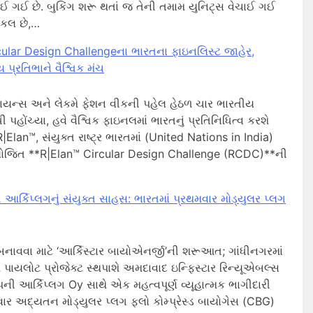
 ગઈ છે. બુકિંગ શરૂ થતાં જ તેની તમામ યુનિટ્સ વેચાઈ ગઈ
કલ છે,…
cular Design Challengeના ભારતના ફાઇનલિસ્ટ જાહેર,
 પ્રતિભાને વૈશ્વિક મંચ
 રિલાયન્સ અને લેકમે ફેશન વીકની પહેલ હેઠળ ચાર ભારતીય
ુધી પહોંચ્યા, હવે વૈશ્વિક ફાઇનલમાં ભારતનું પ્રતિનિધિત્વ કરશે
R|Elan™, સંયુક્ત રાષ્ટ્ર ભારતમાં (United Nations in India)
જિત **R|Elan™ Circular Design Challenge (RCDC)**ની
ી આર્કિપ્લગનું સંયુક્ત સાહસ: ભારતમાં પ્રથમવાર મોડ્યુલર પ્લગ
બનાવવા માટે ‘આર્કિસ્ટાર બાયોએનર્જી’ની શરૂઆત; ગાંધીનગરમાં
 પાયલોટ પ્રોજેક્ટ સ્થપાશે અમદાવાદ ઇન્ફિસ્ટાર રિન્યૂએબલ્સ
ંપની આર્કિપ્લગ Oy સાથે એક મહત્વપૂર્ણ વ્યૂહાત્મક ભાગીદારી
વાર અદ્યતન મોડ્યુલર પ્લગ ફ્લો કોમ્પ્રેસ્ડ બાયોગેસ (CBG)