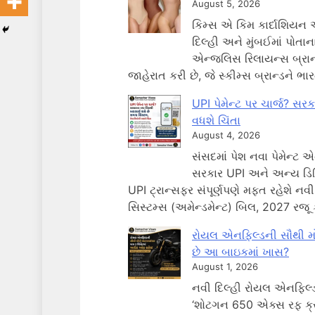
August 5, 2026
કિમ્સ એ કિમ કાર્દાશિયન અને
દિલ્હી અને મુંબઈમાં પોતાના
એન્જલિસ રિલાયન્સ બ્રાન્ડ
જાહેરાત કરી છે, જે સ્કીમ્સ બ્રાન્ડને ભ
UPI પેમેન્ટ પર ચાર્જ? સ
વધશે ચિંતા
August 4, 2026
સંસદમાં પેશ નવા પેમેન્ટ 
સરકાર UPI અને અન્ય ડિજિ
UPI ટ્રાન્સફર સંપૂર્ણપણે મફત રહેશે નવી 
સિસ્ટમ્સ (અમેન્ડમેન્ટ) બિલ, 2027 રજૂ
રોયલ એનફિલ્ડની સૌથી મો
છે આ બાઇકમાં ખાસ?
August 1, 2026
નવી દિલ્હી રોયલ એનફિલ્
‘શોટગન 650 એક્સ રફ ક્ર