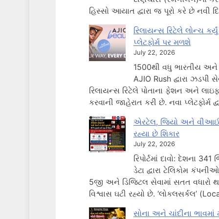
હિસ્સો આયાત દ્વારા જ પૂરો કરે છે નવી 
રિલાયન્સ રિટેલે લોન્ચ કર્
પ્લેટફોર્મ પર મળશે
July 22, 2026
1500થી વધુ ભારતીય અને વૈ
AJIO Rush દ્વારા ઝડપી સેવા
રિલાયન્સ રિટેલે પોતાના ફેશન અને લા
કરવાની જાહેરાત કરી છે. નવા પ્લેટફોર્મ દ્
એરટેલ, જિયો અને વીઆઈ: ટેલ
રહ્યા છે શિકાર
July 22, 2026
રિપોર્ટમાં દાવો: દેશના 34
ડેટા દ્વારા ટેલિકોમ કંપન
5જી અને ડિજિટલ સેવામાં સતત વધારો થઈ
વિશ્વાસ ઘટી રહ્યો છે. ‘લોકલસર્કલ’ (Loc
સોના અને ચાંદીના ભાવમાં