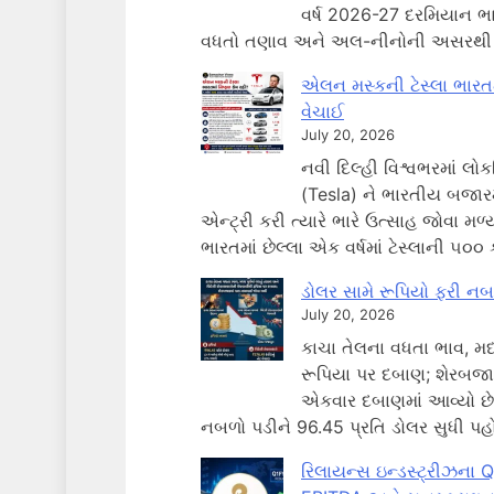
વર્ષ 2026-27 દરમિયાન ભાર
વધતો તણાવ અને અલ-નીનોની અસરથી ન
એલન મસ્કની ટેસ્લા ભારત
વેચાઈ
July 20, 2026
નવી દિલ્હી વિશ્વભરમાં લો
(Tesla) ને ભારતીય બજારમા
એન્ટ્રી કરી ત્યારે ભારે ઉત્સાહ જોવા મ
ભારતમાં છેલ્લા એક વર્ષમાં ટેસ્લાની 
ડોલર સામે રૂપિયો ફરી નબ
July 20, 2026
કાચા તેલના વધતા ભાવ, મધ્
રૂપિયા પર દબાણ; શેરબજા
એકવાર દબાણમાં આવ્યો છે. 
નબળો પડીને 96.45 પ્રતિ ડોલર સુધી પહો
રિલાયન્સ ઇન્ડસ્ટ્રીઝના