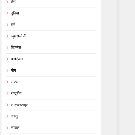
टेरो
दुनिया
धर्म
न्यूमरोलोजी
बिजनेस
मनोरंजन
योग
राज्य
राष्ट्रीय
लाइफस्टाइल
वास्तु
स्पेशल