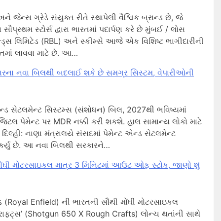
 જેન્સ ગ્રેડે સંયુક્ત રીતે સ્થાપેલી વૈશ્વિક બ્રાન્ડ છે, જે
 સૌપ્રથમ સ્ટોર્સ દ્વારા ભારતમાં પદાર્પણ કરે છે મુંબઈ / લોસ
્સ લિમિટેડ (RBL) અને સ્કીમ્સે આજે ​​એક વિશિષ્ટ ભાગીદારીની
ારતમાં લાવવા માટે છે. આ…
રકારના નવા બિલથી બદલાઈ શકે છે સમગ્ર સિસ્ટમ, વેપારીઓની
એન્ડ સેટલમેન્ટ સિસ્ટમ્સ (સંશોધન) બિલ, 2027થી ભવિષ્યમાં
ટલ પેમેન્ટ પર MDR નક્કી કરી શકશે. હાલ સામાન્ય લોકો માટે
દિલ્હી: નાણા મંત્રાલયે સંસદમાં પેમેન્ટ એન્ડ સેટલમેન્ટ
 કર્યું છે. આ નવા બિલથી સરકારને…
ંઘી મોટરસાઇકલ માત્ર 3 મિનિટમાં આઉટ ઓફ સ્ટોક, જાણો શું
ડ (Royal Enfield) ની ભારતની સૌથી મોંઘી મોટરસાઇકલ
ાફ્ટ્સ’ (Shotgun 650 X Rough Crafts) લોન્ચ થતાંની સાથે