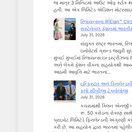
જ માત્ર 3 મિનિટમાં આઉટ ઓફ સ્ટોક થઈ
હતી. આ એક લિમિટેડ એડિશન મોટરસાઇ
રિલાયન્સના R|Elan™ Cir
સસ્ટેનેબલ ફેશનમાં ભારતીય
July 31, 2026
સંયુક્ત રાષ્ટ્ર ભારતમાં,
ઇનોવેટર્સ ગ્રાન્ડ જ્યુરી સ
મુંબઈ મુંબઈમાં રિલાયન્સ ઇન્ડસ્ટ્રીઝના 
અને લેકમે ફેશન વીકના સહયોગથી આયો
આઠમી આવૃત્તિ માટે ભારતના…
ઇન્ફિસ્ટાર અને ફિનલેન્ડન
ફ્લો સીબીજી ટેક્નોલોજી
July 31, 2026
કચરામાંથી ક્લિન એનર્જી 
રૂ. 50 કરોડના રોકાણ સાથે
પ્રાઇવેટ લિમિટેડે ફિનલેન્ડની અગ્રણી ક
કરી છે. આ સહયોગ દ્વારા ભારતમાં પહેલી