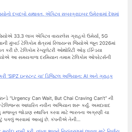
િયોનો દબદબો યથાવત, એક્ટિવ સબસ્ક્રાઇબર ઉમેરવામાં દેશમાં
ો: જિયોએ 33.3 લાખ એક્ટિવ વાયરલેસ ગ્રાહકો ઉમેર્યા, 5G
 મુંબઈ ટેલિકોમ ક્ષેત્રમાં રિલાયન્સ જિયોએ જૂન 2026માં
 કરી છે. ટેલિકોમ રેગ્યુલેટરી ઓથોરિટી ઓફ ઈન્ડિયા
િયોએ આ સમયગાળા દરમિયાન તમામ ટેલિકોમ ઓપરેટર્સની
 કરી ‘SIPZ ઇન્સ્ટન્ટ ચા’ ડિજિટલ અભિયાન: AI અને ગ્રાહક
બ્રાન્ડે “Urgency Can Wait, But Chai Craving Can’t” ની
ન્ટેલિજન્સ આધારિત નવીન અભિયાન શરૂ કર્યું. અમદાવાદ
ુ મજબૂત જોડાણ સ્થાપિત કરવા માટે ભારતના અગ્રણી ચા
ોટું પગલું ભરવામાં આવ્યું છે. કંપનીએ તેની…
ટે મર્યાદા નક્કી કરી, વધતા ભાવને નિયંત્રણમાં લાવવા માટે નિર્ણય