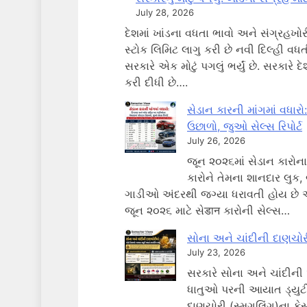
July 28, 2026
દેશમાં ખાંડના વધતા ભાવો અને સંગ્રહખોર
સ્ટોક લિમિટ લાગુ કરી છે નવી દિલ્હી વધત
સરકારે એક મોટું પગલું ભર્યું છે. સરકારે 
કરી દીધી છે….
સેડાન કારની માંગમાં વધ
ઉછાળો, જુઓ સેલ્સ રિપોર્ટ
July 26, 2026
જૂન ૨૦૨૬માં સેડાન કારોના 
કારોને તેમના શાનદાર લુક,
ગાડીઓ અંદરથી જગ્યા ધરાવતી હોય છે અ
જૂન ૨૦૨૬ માટે સેडान કારોની સેલ્સ…
સોના અને ચાંદીની દાણચોરી
July 23, 2026
સરકારે સોના અને ચાંદીની
ધાતુઓ પરની આયાત ડ્યુટીમા
દાણચોરી (સ્મગલિંગ)ના કેસ