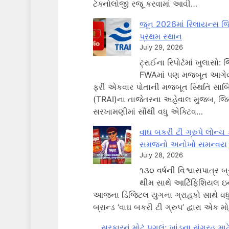
ટેક્નોલોજી રજૂ કરવામાં આવી…
જૂન 2026માં રિલાયન્સ જ
પ્રથમ સ્થાન
July 29, 2026
ટ્રાઈના રિપોર્ટમાં ખુલાસ
FWAમાં પણ મજબૂત આગેવાની
ફરી એકવાર પોતાની મજબૂત સ્થિતિ સાબિત
(TRAI)ના તાજેતરના અહેવાલ મુજબ, જ
સરખામણીમાં સૌથી વધુ એક્ટિવ…
વાઘ બકરી ટી ગ્રુપે લોન્ચ
સમજનો અનોખો સમન્વય
July 28, 2026
૧૩૦ વર્ષની વિશ્વાસપાત્ર 
થીમ સાથે આર્ટિફિશિયલ ઇ
આજના ડિજિટલ યુગના ગ્રાહકો સાથે વધ
બ્રાન્ડ ‘વાઘ બકરી ટી ગ્રુપ’ દ્વારા એક મ
સરકારનું મોટું પગલું: ખાંડના સંગ્રહ મા