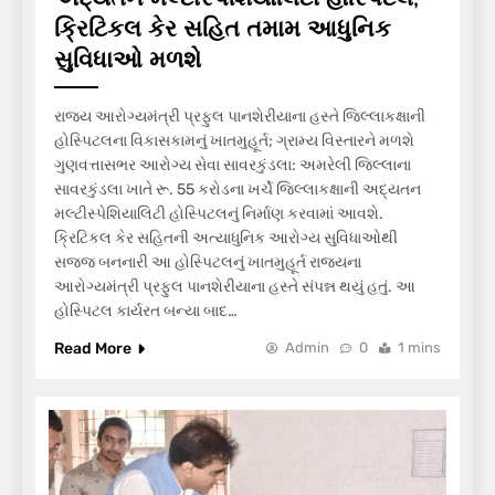
ક્રિટિકલ કેર સહિત તમામ આધુનિક
સુવિધાઓ મળશે
રાજ્ય આરોગ્યમંત્રી પ્રફુલ પાનશેરીયાના હસ્તે જિલ્લાકક્ષાની
હોસ્પિટલના વિકાસકામનું ખાતમુહૂર્ત; ગ્રામ્ય વિસ્તારને મળશે
ગુણવત્તાસભર આરોગ્ય સેવા સાવરકુંડલા: અમરેલી જિલ્લાના
સાવરકુંડલા ખાતે રૂ. 55 કરોડના ખર્ચે જિલ્લાકક્ષાની અદ્યતન
મલ્ટીસ્પેશિયાલિટી હોસ્પિટલનું નિર્માણ કરવામાં આવશે.
ક્રિટિકલ કેર સહિતની અત્યાધુનિક આરોગ્ય સુવિધાઓથી
સજ્જ બનનારી આ હોસ્પિટલનું ખાતમુહૂર્ત રાજ્યના
આરોગ્યમંત્રી પ્રફુલ પાનશેરીયાના હસ્તે સંપન્ન થયું હતું. આ
હોસ્પિટલ કાર્યરત બન્યા બાદ…
Read More
Admin
0
1 mins