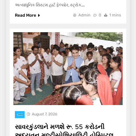
અત્યાધુનિક સિસ્ટમ હાર્ટ ફેલ્યોર, સ્ટ્રોક,…
Read More
Admin
0
1 mins
August 7, 2026
राज्य
સાવરકુંડલાને મળશે રૂ. 55 કરોડની
અદ્યતન મલ્ટીસ્પેશિયાલિટી હોસ્પિટલ,