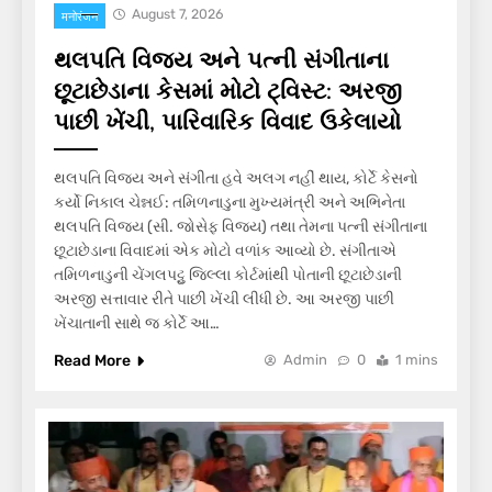
August 7, 2026
मनोरंजन
થલપતિ વિજય અને પત્ની સંગીતાના
છૂટાછેડાના કેસમાં મોટો ટ્વિસ્ટ: અરજી
પાછી ખેંચી, પારિવારિક વિવાદ ઉકેલાયો
થલપતિ વિજય અને સંગીતા હવે અલગ નહીં થાય, કોર્ટે કેસનો
કર્યો નિકાલ ચેન્નઈ: તમિળનાડુના મુખ્યમંત્રી અને અભિનેતા
થલપતિ વિજય (સી. જોસેફ વિજય) તથા તેમના પત્ની સંગીતાના
છૂટાછેડાના વિવાદમાં એક મોટો વળાંક આવ્યો છે. સંગીતાએ
તમિળનાડુની ચેંગલપટ્ટુ જિલ્લા કોર્ટમાંથી પોતાની છૂટાછેડાની
અરજી સત્તાવાર રીતે પાછી ખેંચી લીધી છે. આ અરજી પાછી
ખેંચાતાની સાથે જ કોર્ટે આ…
Read More
Admin
0
1 mins