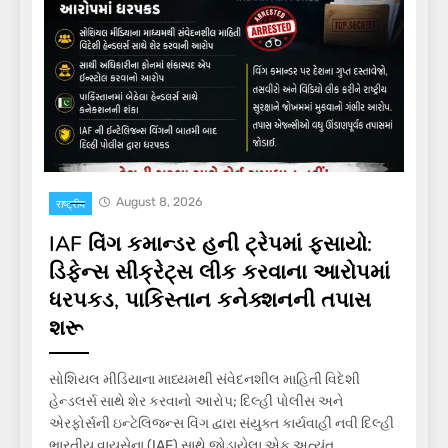
August 8, 2026
राष्ट्रीय
IAF વિંગ કમાન્ડર હની ટ્રેપમાં ફસાયો:
ડિફેન્સ સીક્રેટ્સ લીક કરવાના આરોપમાં
ધરપકડ, પાકિસ્તાન કનેક્શનની તપાસ
શરૂ
સોશિયલ મીડિયાના માધ્યમથી સંવેદનશીલ માહિતી વિદેશી
હેન્ડલર્સ સાથે શેર કરવાનો આરોપ; દિલ્હી પોલીસ અને
એરફોર્સની ઇન્ટેલિજન્સ વિંગ દ્વારા સંયુક્ત કાર્યવાહી નવી દિલ્હી
ભારતીય વાયુસેના (IAF) સાથે જોડાયેલા એક અત્યંત