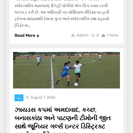
સંવેદનશીલ મામલામાં, દિલ્હી પોલીસે એક વિંગ કમાન્ડરની
ધરપકડ કરી છે. આ અધિકારી પર સોશિયલ મીડિયા પર હની
ટ્રેપના માધ્યમથી દેશના ગુપ્ત અને સંવેદનશીલ રક્ષા રહસ્યો
(ડિફેન્સ…
Read More
Admin
0
1 mins
August 7, 2026
खेल
ઝાયડસ કપમાં અમદાવાદ, કચ્છ,
બનાસકાંઠા અને પાટણની ટીમોની જીત
સાથે જૂનિયર ગર્લ્સ ઇન્ટર ડિસ્ટ્રિક્ટ