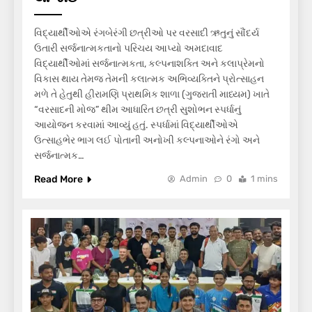
વિદ્યાર્થીઓએ રંગબેરંગી છત્રીઓ પર વરસાદી ઋતુનું સૌંદર્ય
ઉતારી સર્જનાત્મકતાનો પરિચય આપ્યો અમદાવાદ
વિદ્યાર્થીઓમાં સર્જનાત્મકતા, કલ્પનાશક્તિ અને કલાપ્રેમનો
વિકાસ થાય તેમજ તેમની કલાત્મક અભિવ્યક્તિને પ્રોત્સાહન
મળે તે હેતુથી હીરામણિ પ્રાથમિક શાળા (ગુજરાતી માધ્યમ) ખાતે
“વરસાદની મોજ” થીમ આધારિત છત્રી સુશોભન સ્પર્ધાનું
આયોજન કરવામાં આવ્યું હતું. સ્પર્ધામાં વિદ્યાર્થીઓએ
ઉત્સાહભેર ભાગ લઈ પોતાની અનોખી કલ્પનાઓને રંગો અને
સર્જનાત્મક…
Read More
Admin
0
1 mins