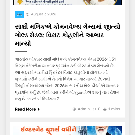
August 7, 2026
खेल
સાક્ષી મલિકએ કોમનવેલ્થ ગેમ્સમાં જીત્યો
ગોલ્ડ મેડલ: વિરાટ કોહલીને આભાર
માન્યો
ભારતીય બોક્સર સાક્ષી મલિકએ કોમનવેલ્થ ગેમ્સ 2026માં 51
કિગ્રા કેટેગરીમાં શાનદાર પ્રદર્શન કરી ગોલ્ડ મેડલ મેળવ્યો છે.
આ સફરમાં ભારતીય ક્રિકેટર વિરાટ કોહલીના યોગદાનનો
ખુલાસો કરીને સાક્ષીએ તેમનો વિશેષ આભાર માન્યો છે. નવી
દિલ્હી કોમનવેલ્થ ગેમ્સ 2026માં ભારતીય ખેલાડીઓએ શાનદાર
પ્રદર્શન કર્યું છે, જેમાં ખાસ કરીને બોક્سرોએ દેશનું નામ રોશન
કર્યું છે. ભારતે બોક્સિંગમાં 7…
Read More
Admin
0
1 mins