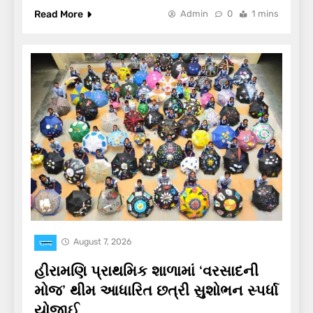
Read More
Admin
0
1 mins
August 7, 2026
राज्य
હીરામણિ પ્રાથમિક શાળામાં ‘વરસાદની
મોજ’ થીમ આધારિત છત્રી સુશોભન સ્પર્ધા
યોજાઈ