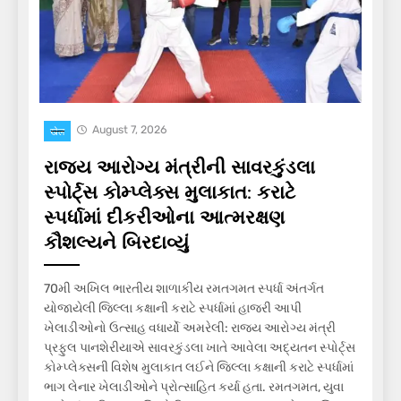
August 7, 2026
खेल
રાજ્ય આરોગ્ય મંત્રીની સાવરકુંડલા
સ્પોર્ટ્સ કોમ્પ્લેક્સ મુલાકાત: કરાટે
સ્પર્ધામાં દીકરીઓના આત્મરક્ષણ
કૌશલ્યને બિરદાવ્યું
70મી અખિલ ભારતીય શાળાકીય રમતગમત સ્પર્ધા અંતર્ગત
યોજાયેલી જિલ્લા કક્ષાની કરાટે સ્પર્ધામાં હાજરી આપી
ખેલાડીઓનો ઉત્સાહ વધાર્યો અમરેલી: રાજ્ય આરોગ્ય મંત્રી
પ્રફુલ પાનશેરીયાએ સાવરકુંડલા ખાતે આવેલા અદ્યતન સ્પોર્ટ્સ
કોમ્પ્લેક્સની વિશેષ મુલાકાત લઈને જિલ્લા કક્ષાની કરાટે સ્પર્ધામાં
ભાગ લેનાર ખેલાડીઓને પ્રોત્સાહિત કર્યા હતા. રમતગમત, યુવા