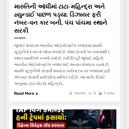
મારુતિની આંધીમાં ટાટા-મહિન્દ્રા અને
હ્યુન્ડાઈ પાછળ પડ્યા: ડિઝાયર ફરી
નંબર-વન કાર બની, પંચ પાંચમા સ્થાને
સરકી
જુલાઈ ૨૦૨૬માં ભારતીય ઓટોમોબાઈલ બજારમાં મારુતિ
સુઝુકીનો દબદબો જોવા મળ્યો છે, જેમાં ટોચની ૧૦ કારોમાંથી ૬
સ્થાન મારુતિએ કબજે કર્યા છે. નવી દિલ્હી જુલાઈ મહિનો
ભારતીય ઓટોમોબાઈલ બજાર માટે અત્યંત રોમાંચક રહ્યો છે.
મારુતિ સુઝુકીએ પોતાની શાનદાર કારોના દમ પર બજારમાં ફરી
એકવાર પોતાની સર્વોપરિતા સાબિત કરી છે. આ માર્કેટ રિપોર્ટ
અનુસાર, ટાટા મોટર્સ, મહિન્દ્રા…
Read More
Admin
0
1 mins