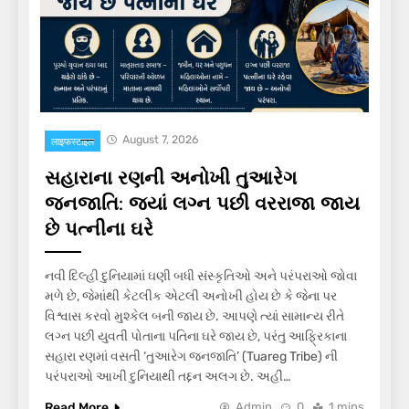
August 7, 2026
लाइफस्टाइल
સહારાના રણની અનોખી તુઆરેગ
જનજાતિ: જ્યાં લગ્ન પછી વરરાજા જાય
છે પત્નીના ઘરે
નવી દિલ્હી દુનિયામાં ઘણી બધી સંસ્કૃતિઓ અને પરંપરાઓ જોવા
મળે છે, જેમાંથી કેટલીક એટલી અનોખી હોય છે કે જેના પર
વિશ્વાસ કરવો મુશ્કેલ બની જાય છે. આપણે ત્યાં સામાન્ય રીતે
લગ્ન પછી યુવતી પોતાના પતિના ઘરે જાય છે, પરંતુ આફ્રિકાના
સહારા રણમાં વસતી ‘તુઆરેગ જનજાતિ’ (Tuareg Tribe) ની
પરંપરાઓ આખી દુનિયાથી તદ્દન અલગ છે. અહીં…
Read More
Admin
0
1 mins