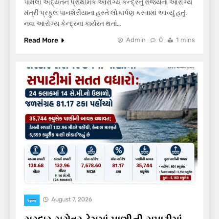
પામેલા અદ્યતન પ્રાથમિક આરોગ્ય કેન્દ્રનું રાજ્યના આરોગ્ય
મંત્રી પ્રફુલ પાનશેરીયાના હસ્તે લોકાર્પણ કરવામાં આવ્યું હતું.
નવા આરોગ્ય કેન્દ્રના કાર્યરત થતાં…
Read More
Admin
0
1 mins
August 7, 2026
राज्य