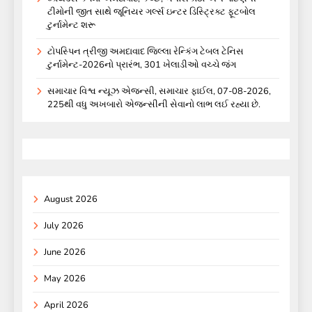
ટીમોની જીત સાથે જૂનિયર ગર્લ્સ ઇન્ટર ડિસ્ટ્રિક્ટ ફૂટબોલ
ટુર્નામેન્ટ શરૂ
ટોપસ્પિન ત્રીજી અમદાવાદ જિલ્લા રેન્કિંગ ટેબલ ટેનિસ
ટુર્નામેન્ટ-2026નો પ્રારંભ, 301 ખેલાડીઓ વચ્ચે જંગ
સમાચાર વિશ્વ ન્યૂઝ એજન્સી, સમાચાર ફાઈલ, 07-08-2026,
225થી વધુ અખબારો એજન્સીની સેવાનો લાભ લઈ રહ્યા છે.
August 2026
July 2026
June 2026
May 2026
April 2026