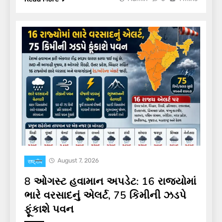
August 7, 2026
राष्ट्रीय
8 ઓગસ્ટ હવામાન અપડેટ: 16 રાજ્યોમાં
ભારે વરસાદનું એલર્ટ, 75 કિમીની ઝડપે
ફૂંકાશે પવન