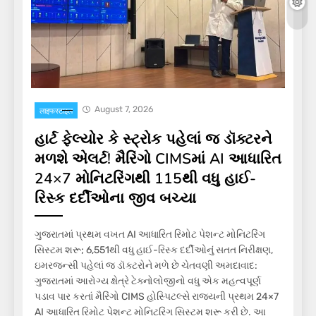
August 7, 2026
लाइफस्टाइल
હાર્ટ ફેલ્યોર કે સ્ટ્રોક પહેલાં જ ડૉક્ટરને
મળશે એલર્ટ! મૈરિંગો CIMSમાં AI આધારિત
24×7 મોનિટરિંગથી 115થી વધુ હાઈ-
રિસ્ક દર્દીઓના જીવ બચ્યા
ગુજરાતમાં પ્રથમ વખત AI આધારિત રિમોટ પેશન્ટ મોનિટરિંગ
સિસ્ટમ શરૂ; 6,551થી વધુ હાઈ-રિસ્ક દર્દીઓનું સતત નિરીક્ષણ,
ઇમરજન્સી પહેલાં જ ડૉક્ટરોને મળે છે ચેતવણી અમદાવાદ:
ગુજરાતમાં આરોગ્ય ક્ષેત્રે ટેક્નોલોજીનો વધુ એક મહત્વપૂર્ણ
પડાવ પાર કરતાં મૈરિંગો CIMS હોસ્પિટલ્સે રાજ્યની પ્રથમ 24×7
AI આધારિત રિમોટ પેશન્ટ મોનિટરિંગ સિસ્ટમ શરૂ કરી છે. આ