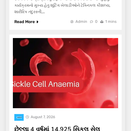
કાર્યક્રમનો મુખ્ય હેતુ શૂટિંગ ખેલાડીઓને ટેક્નિકલ કૌશલ્ય,
શારીરિક તંદુરસ્તી,…
Read More
Admin
0
1 mins
August 7, 2026
राज्य
છેલ્લા 4 વર્ષમાં 14,925 સિકલ સેલ