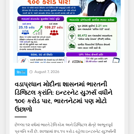
August 7, 2026
बिजनेस
વડાપ્રધાન મોદીના શાસનમાં ભારતની
ડિજિટલ ક્રાંતિ: ઇન્ટરનેટ યુઝર્સ વધીને
૧૦૯ કરોડ પાર, ભારતનેટમાં પણ મોટો
ઉછાળો
છેલ્લા ૧૨ વર્ષમાં ભારતે ટેલિકોમ અને ડિજિટલ ક્ષેત્રે અભૂતપૂર્વ
પ્રગતિ કરી છે. ૨૦૧૪માં ૨૫.૧૫ કરોડ રહેલા ઇન્ટરનેટ યુઝર્સની