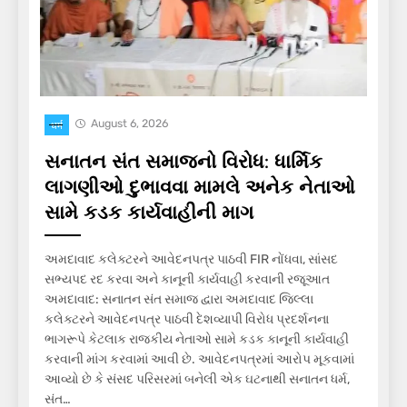
August 6, 2026
धर्म
સનાતન સંત સમાજનો વિરોધ: ધાર્મિક
લાગણીઓ દુભાવવા મામલે અનેક નેતાઓ
સામે કડક કાર્યવાહીની માગ
અમદાવાદ કલેક્ટરને આવેદનપત્ર પાઠવી FIR નોંધવા, સાંસદ
સભ્યપદ રદ કરવા અને કાનૂની કાર્યવાહી કરવાની રજૂઆત
અમદાવાદ: સનાતન સંત સમાજ દ્વારા અમદાવાદ જિલ્લા
કલેક્ટરને આવેદનપત્ર પાઠવી દેશવ્યાપી વિરોધ પ્રદર્શનના
ભાગરૂપે કેટલાક રાજકીય નેતાઓ સામે કડક કાનૂની કાર્યવાહી
કરવાની માંગ કરવામાં આવી છે. આવેદનપત્રમાં આરોપ મૂકવામાં
આવ્યો છે કે સંસદ પરિસરમાં બનેલી એક ઘટનાથી સનાતન ધર્મ,
સંત…