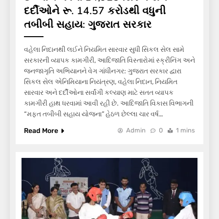
દર્દીઓને રૂ. 14.57 કરોડથી વધુની
તબીબી સહાય: ગુજરાત સરકાર
વહેલા નિદાનથી લઈને નિયમિત સારવાર સુધી સિકલ સેલ સામે
સરકારની વ્યાપક કામગીરી, આદિજાતિ વિસ્તારોમાં સ્ક્રીનિંગ અને
જનજાગૃતિ અભિયાનને વેગ ગાંધીનગર: ગુજરાત સરકાર દ્વારા
સિકલ સેલ એનિમિયાના નિયંત્રણ, વહેલા નિદાન, નિયમિત
સારવાર અને દર્દીઓના સર્વાંગી કલ્યાણ માટે સતત વ્યાપક
કામગીરી હાથ ધરવામાં આવી રહી છે. આદિજાતિ વિકાસ વિભાગની
“મફત તબીબી સહાય યોજના” હેઠળ છેલ્લા ચાર વર્ષ…
Read More
Admin
0
1 mins