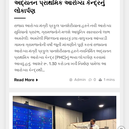
અદ્યતન પ્રાથમિક આરોગ્ય કેન્દ્રનું
લોકાર્પણ
રાજ્ય આરોગ્ય મંત્રી પ્રફુલ પાનશેરીયાના હસ્તે નવી આરોગ્ય
સુવિધાનો પ્રારંભ, ગ્રામજનોને મળશે આધુનિક સારવારનો લાભ
અમરેલી: અમરેલી જિલ્લાના સાવરકુંડલા તાલુકાના આંબરડી
ગામના ગ્રામજનોની વર્ષો જૂની માંગણીને પૂર્ણ કરતાં રાજ્યના
આરોગ્ય મંત્રી પ્રફુલ પાનશેરીયાના હસ્તે નવનિર્મિત અદ્યતન
પ્રાથમિક આરોગ્ય કેન્દ્ર (PHC)નું ભવ્ય લોકાર્પણ કરવામાં
આવ્યું હતું. આશરે રૂ. 1.30 કરોડના ખર્ચે નિર્માણ પામેલા આ
આરોગ્ય કેન્દ્રથી…
Read More
Admin
0
1 mins