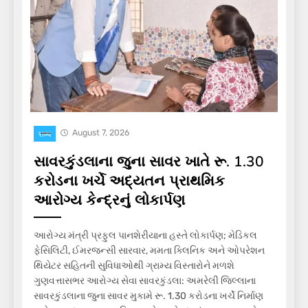
August 7, 2026
राज्य
સાવરકુંડલાના જુના સાવર ખાતે રૂ. 1.30
કરોડના ખર્ચે અદ્યતન પ્રાથમિક
આરોગ્ય કેન્દ્રનું લોકાર્પણ
આરોગ્ય મંત્રી પ્રફુલ પાનશેરીયાના હસ્તે લોકાર્પણ; મેડિકલ
ફેસિલિટી, ઈમરજન્સી સારવાર, મમતા ક્લિનિક અને ઓપરેશન
થિયેટર સહિતની સુવિધાઓથી ગ્રામ્ય વિસ્તારોને મળશે
ગુણવત્તાસભર આરોગ્ય સેવા સાવરકુંડલા: અમરેલી જિલ્લાના
સાવરકુંડલાના જુના સાવર મુકામે રૂ. 1.30 કરોડના ખર્ચે નિર્માણ