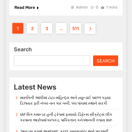
Read More
Admin
0
1 mins
1
2
3
…
511
Search
SEARCH
Latest News
મારુતિની આંધીમાં ટાટા-મહિન્દ્રા અને હ્યુન્ડાઈ પાછળ પડ્યા:
ડિઝાયર ફરી નંબર-વન કાર બની, પંચ પાંચમા સ્થાને સરકી
IAF વિંગ કમાન્ડર હની ટ્રેપમાં ફસાયો: ડિફેન્સ સીક્રેટ્સ લીક
કરવાના આરોપમાં ધરપકડ, પાકિસ્તાન કનેક્શનની તપાસ શરૂ
ઝાયડસ કપમાં અમદાવાદ, કચ્છ, બનાસકાંઠા અને પાટણની