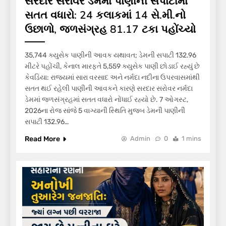
સરદાર સરોવર ડેમમાં પાણીની સપાટીમાં
સતત વધારો: 24 કલાકમાં 14 સે.મી.નો
ઉછાળો, જળસંગ્રહ 81.17 ટકા પહોંચ્યો
35,744 ક્યુસેક પાણીની આવક યથાવત; ડેમની સપાટી 132.96
મીટરે પહોંચી, કેનાલ મારફતે 5,559 ક્યુસેક પાણી છોડાઈ રહ્યું છે
કેવડિયા: રાજ્યમાં સારા વરસાદ અને નર્મદા નદીના ઉપરવાસમાંથી
સતત થઈ રહેલી પાણીની આવકને કારણે સરદાર સરોવર નર્મદા
ડેમમાં જળસંગ્રહમાં સતત વધારો નોંધાઈ રહ્યો છે. 7 ઓગસ્ટ,
2026ના રોજ સાંજે 5 વાગ્યાની સ્થિતિ મુજબ ડેમની પાણીની
સપાટી 132.96…
Read More
Admin
0
1 mins