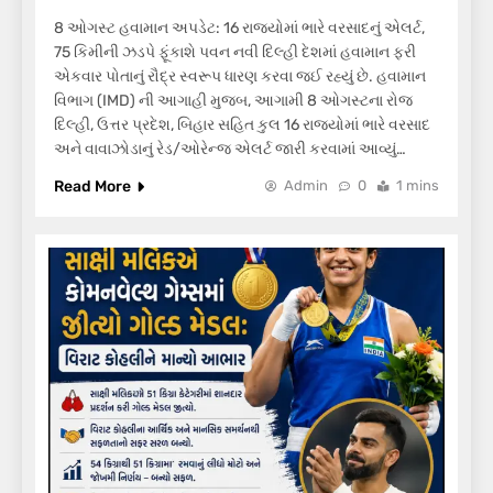
8 ઓગસ્ટ હવામાન અપડેટ: 16 રાજ્યોમાં ભારે વરસાદનું એલર્ટ,
75 કિમીની ઝડપે ફૂંકાશે પવન નવી દિલ્હી દેશમાં હવામાન ફરી
એકવાર પોતાનું રૌદ્ર સ્વરૂપ ધારણ કરવા જઈ રહ્યું છે. હવામાન
વિભાગ (IMD) ની આગાહી મુજબ, આગામી 8 ઓગસ્ટના રોજ
દિલ્હી, ઉત્તર પ્રદેશ, બિહાર સહિત કુલ 16 રાજ્યોમાં ભારે વરસાદ
અને વાવાઝોડાનું રેડ/ઓરેન્જ એલર્ટ જારી કરવામાં આવ્યું…
Read More
Admin
0
1 mins