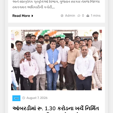
અને સાંસ્કૃતિક પ્રવૃત્તિઓ વિભાગ, ગુજરાત સરકાર તેમજ જિલ્લા
રમતગમત અધિકારીની કચેરી,…
Read More
Admin
0
1 mins
August 7, 2026
राज्य
આંબરડીમાં રૂ. 1.30 કરોડના ખર્ચે નિર્મિત