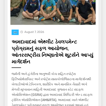
August 7, 2026
खेल
અમદાવાદમાં એથ્લીટ ડેવલપમેન્ટ
પ્રોગ્રામનું સફળ આયોજન,
આંતરરાષ્ટ્રીય નિષ્ણાતોએ શૂટર્સને આપ્યું
માર્ગદર્શન
જર્મની અને હંગેરીના અનુભવી કોચ સહિત સ્પોર્ટ્સ
ફિઝિયોથેરાપિસ્ટ અને સ્પોર્ટ્સ સાયકોલોજિસ્ટના માર્ગદર્શનથી
ખેલાડીઓએ ટેક્નિકલ, શારીરિક અને માનસિક તૈયારી અંગે
મેળવી મૂલ્યવાન માહિતી અમદાવાદ ગુજરાત સ્ટેટ રાઇફલ
એસોસિએશન (GSRA) દ્વારા અમદાવાદ મિલિટરી એન્ડ રાઇફલ
ટ્રેનિંગ એસોસિએશન (AM&RTA), અમદાવાદ ખાતે એથ્લીટ
ડેવલપમેન્ટ પ્રોગ્રામનું સફળ આયોજન કરવામાં આવ્યું હતું.