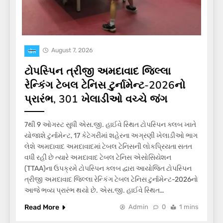
August 7, 2026
खेल
ટોપસ્પિન ત્રીજી અમદાવાદ જિલ્લા
રેન્કિંગ ટેબલ ટેનિસ ટુર્નામેન્ટ-2026નો
પ્રારંભ, 301 ખેલાડીઓ વચ્ચે જંગ
7થી 9 ઓગસ્ટ સુધી એસ.જી. હાઈવે સ્થિત ટોપસ્પિન ક્લબ ખાતે
યોજાશે ટુર્નામેન્ટ, 17 કેટેગરીમાં શહેરના અગ્રણી ખેલાડીઓ ભાગ
લેશે અમદાવાદ અમદાવાદમાં ટેબલ ટેનિસની લોકપ્રિયતા સતત
વધી રહી છે ત્યારે અમદાવાદ ટેબલ ટેનિસ એસોસિયેશન
(TTAA)ના ઉપક્રમે ટોપસ્પિન ક્લબ દ્વારા આયોજિત ટોપસ્પિન
ત્રીજી અમદાવાદ જિલ્લા રેન્કિંગ ટેબલ ટેનિસ ટુર્નામેન્ટ-2026નો
આજે ભવ્ય પ્રારંભ થયો છે. એસ.જી. હાઈવે સ્થિત…
Read More
Admin
0
1 mins