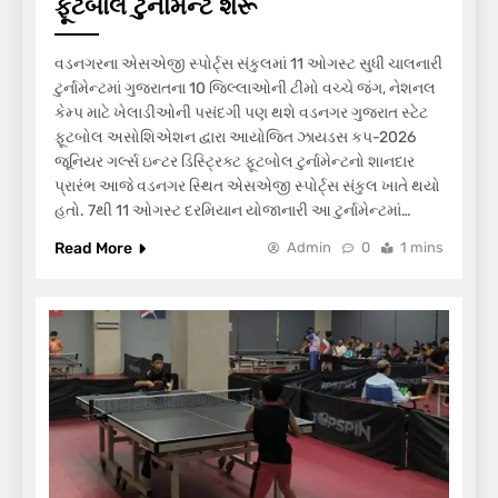
ફૂટબોલ ટુર્નામેન્ટ શરૂ
વડનગરના એસએજી સ્પોર્ટ્સ સંકુલમાં 11 ઓગસ્ટ સુધી ચાલનારી
ટુર્નામેન્ટમાં ગુજરાતના 10 જિલ્લાઓની ટીમો વચ્ચે જંગ, નેશનલ
કેમ્પ માટે ખેલાડીઓની પસંદગી પણ થશે વડનગર ગુજરાત સ્ટેટ
ફૂટબોલ અસોશિએશન દ્વારા આયોજિત ઝાયડસ કપ-2026
જૂનિયર ગર્લ્સ ઇન્ટર ડિસ્ટ્રિક્ટ ફૂટબોલ ટુર્નામેન્ટનો શાનદાર
પ્રારંભ આજે વડનગર સ્થિત એસએજી સ્પોર્ટ્સ સંકુલ ખાતે થયો
હતો. 7થી 11 ઓગસ્ટ દરમિયાન યોજાનારી આ ટુર્નામેન્ટમાં…
Read More
Admin
0
1 mins