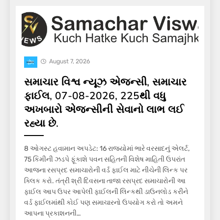
August 7, 2026
होम
સમાચાર વિશ્વ ન્યૂઝ એજન્સી, સમાચાર
ફાઈલ, 07-08-2026, 225થી વધુ
અખબારો એજન્સીની સેવાનો લાભ લઈ
રહ્યા છે.
8 ઓગસ્ટ હવામાન અપડેટ: 16 રાજ્યોમાં ભારે વરસાદનું એલર્ટ,
75 કિમીની ઝડપે ફૂંકાશે પવન સહિતની વિશેષ માહિતી ઉપરાંત
આજના રસપ્રદ સમાચારોની વર્ડ ફાઈલ માટે નીચેની લિન્ક પર
ક્લિક કરો. તંત્રી શ્રી દિવસના તાજા રસપ્રદ સમાચારોની આ
ફાઈલ આપ ઉપર આપેલી ફાઈલની લિન્કથી ડાઉનલોડ કરીને
વર્ડ ફાઈલમાંથી કોઈ પણ સમાચારનો ઉપયોગ કરો તો અમને
આપના પ્રકાશનની…