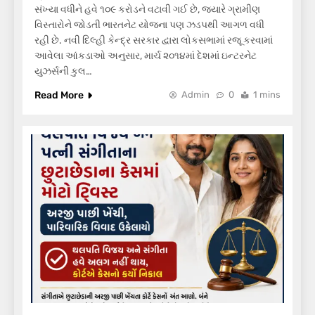
સંખ્યા વધીને હવે ૧૦૯ કરોડને વટાવી ગઈ છે, જ્યારે ગ્રામીણ
વિસ્તારોને જોડતી ભારતનેટ યોજના પણ ઝડપથી આગળ વધી
રહી છે. નવી દિલ્હી કેન્દ્ર સરકાર દ્વારા લોકસભામાં રજૂ કરવામાં
આવેલા આંકડાઓ અનુસાર, માર્ચ ૨૦૧૪માં દેશમાં ઇન્ટરનેટ
યુઝર્સની કુલ…
Read More
Admin
0
1 mins