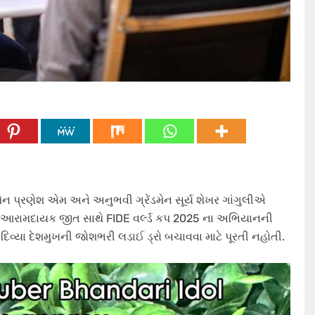
ેંડમેન પ્રણેશ એમ અને અનુભવી ગ્રેંડમેન સૂર્ય શેખર ગાંગુલીએ
ં આરામદાયક જીત સાથે FIDE વર્લ્ડ કપ 2025 ના અભિયાનની
દિવ્યા દેશમુખની જોશભરી લડાઈ ડ્રો બચાવવા માટે પૂરતી નહોતી.