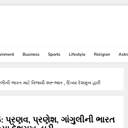
ainment
Business
Sports
Lifestyle
Religion
Astr
ંગુલીની ભારત માટે વિજયી શરૂઆત , દિવ્યા દેશમુખ હારી
: પ્રણવ, પ્રણેશ, ગાંગુલીની ભારત