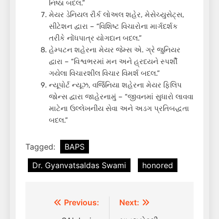
નિષ્ઠા બદલ.”
મેયર ડેનિયલ રૌર્ક લોઅલ શહેર, મેસેચ્યુસેટ્સ,
સીટેશન દ્વારા – “વિશિષ્ટ વિચારોના માર્ગદર્શક
તરીકે નોંધપાત્ર યોગદાન બદલ.”
હેમ્પટન શહેરના મેયર જેમ્સ એ. ગ્રે જુનિયર
દ્વારા – “વિશ્વભરમાં મન અને હ્રદયને સ્પર્શી
ગયેલા વિચારશીલ વિચાર વિમર્શ બદલ.”
ન્યૂપોર્ટ ન્યૂઝ, વર્જિનિયા શહેરના મેયર ફિલિપ
જોન્સ દ્વારા જાહેરનામું – “જીવનમાં સુધારો લાવવા
માટેના ઉલ્લેખનીય સેવા અને અડગ પ્રતિબદ્ધતા
બદલ.”
Tagged:
BAPS
Dr. Gyanvatsaldas Swami
honored
Post
Previous:
Next: