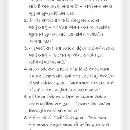
માટેની અસાધારણ સેવા માટે” – કોંગ્રેસના સભ્ય
સુહાસ સુબ્રમણિયમ દ્વારા.
ડેલાવેર રાજ્યના ગવર્નર મૅથ્યુ મેયર દ્વારા
જાહેરનામું – “લોકોના અંગત અને વ્યાવસાયિક
જીવનને સુધારવા માટે પ્રાયોગિક માર્ગદર્શન
આપવા બદલ.”
ન્યૂ જર્સી રાજ્યના સેનેટર પેટ્રિક ડાઈગનેન દ્વારા
જાહેરનામું – “શાશ્વત મૂલ્યોના સમર્પિત દૂત
તરીકેની ભૂમિકા માટે.”
મેસેચ્યુસેટ્સના હાઉસ ઑફ રિપ્રેઝેન્ટેટિવ્સના
સ્પીકર રોનાલ્ડ મેરિયાનો તથા સ્ટેટ રિપ્રેઝેન્ટેટિવ
રૉડની એલિયટ દ્વારા – “માનવતાના કલ્યાણ અને
સૌહાર્દ માટેના અદ્વિતીય યોગદાન બદલ.”
વર્જિનિયા સેનેટના અભિનંદન પાઠવતા સેનેટર
કન્નન શ્રીનિવાસન દ્વારા – “સમાજ સેવા માટેના
નિષ્ઠાપૂર્વકના યોગદાન બદલ.”
સેનેટર જે. ડી. “ડૅની” ડિગ્સ દ્વારા – “સમાજમાં
સકારાત્મક ફેરફાર લાવવાની પ્રતિબદ્ધતા અને