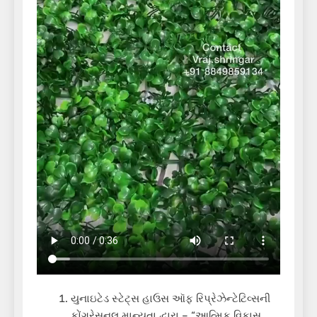
યુનાઇટેડ સ્ટેટ્સ હાઉસ ઑફ રિપ્રેઝેન્ટેટિવ્સની
કોંગ્રેસનલ માન્યતા દ્વારા – “આત્મિક વિકાસ