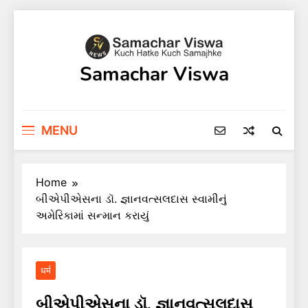
Skip
to
content
Samachar Viswa
MENU
Home
બીએપીએસના ડૉ. જ્ઞાનવત્સલદાસ સ્વામીનું
અમેરિકામાં સન્માન કરાયું
धर्म
બીએપીએસના ડૉ. જ્ઞાનવત્સલદાસ