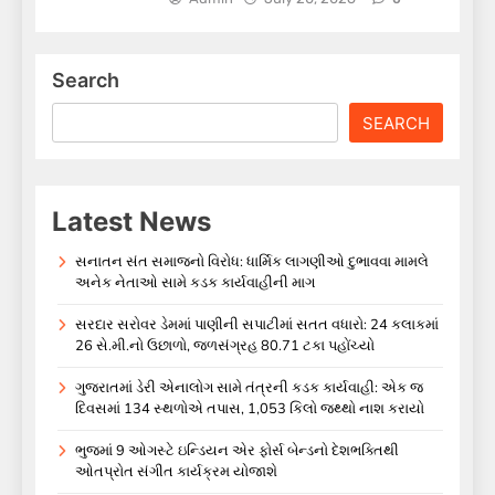
Search
SEARCH
Latest News
સનાતન સંત સમાજનો વિરોધ: ધાર્મિક લાગણીઓ દુભાવવા મામલે
અનેક નેતાઓ સામે કડક કાર્યવાહીની માગ
સરદાર સરોવર ડેમમાં પાણીની સપાટીમાં સતત વધારો: 24 કલાકમાં
26 સે.મી.નો ઉછાળો, જળસંગ્રહ 80.71 ટકા પહોંચ્યો
ગુજરાતમાં ડેરી એનાલોગ સામે તંત્રની કડક કાર્યવાહી: એક જ
દિવસમાં 134 સ્થળોએ તપાસ, 1,053 કિલો જથ્થો નાશ કરાયો
ભુજમાં 9 ઓગસ્ટે ઇન્ડિયન એર ફોર્સ બેન્ડનો દેશભક્તિથી
ઓતપ્રોત સંગીત કાર્યક્રમ યોજાશે