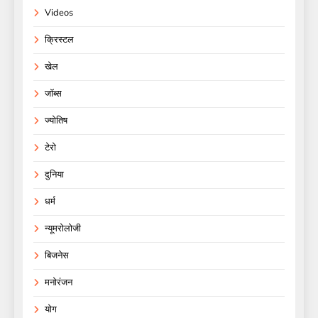
Videos
क्रिस्टल
खेल
जॉब्स
ज्योतिष
टेरो
दुनिया
धर्म
न्यूमरोलोजी
बिजनेस
मनोरंजन
योग