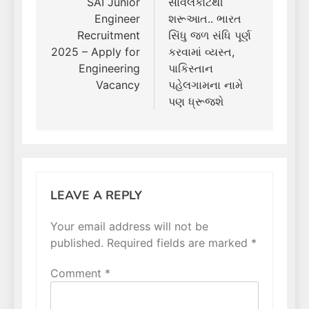
navigation
SAI Junior
સાવલકોટથી
Engineer
શરૂઆત.. ભારત
Recruitment
સિંધુ જળ સંધિ પૂર્ણ
2025 – Apply for
કરવામાં વ્યસ્ત,
Engineering
પાકિસ્તાન
Vacancy
પહેલગામના નામે
પણ ધ્રૂજશે
LEAVE A REPLY
Your email address will not be
published.
Required fields are marked
*
Comment
*