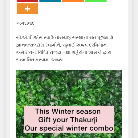
અમદાવાદ
બી.એ.પી.એસ સ્વામિનારાયણ સંસ્થાના સંત પૂજ્ય ડૉ.
જ્ઞાનવત્સલદાસ સ્વામીને, જુલાઈ ૨૦૨૫ દરમિયાન,
અમેરિકાના વિવિધ રાજ્ય તથા શહેરોના શાસકો દ્વારા
સન્માનિત કરવામાં આવ્યા.