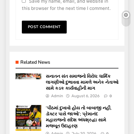
Save my name, email, and website in
this browser for the next time I comment.
Related News
સનાતન સંત સમાજનો વિરોધ: ધાર્મિક
લાગણીઓ દુભાવવા મામલે અનેક નેતાઓ
સામે કડક કાર્યવાહીની માગ
Admin
August 6, 2026
0
‘પીઠમાં દુખાવો હોય તો બાબાજી નહીં,
ડૉક્ટર પાસે જાઓ’; પ્રેમાનંદ
મહારાજનો સંદેશ અંધશ્રદ્ધા સામે
મજબૂત ઉદાહરણ
Admin
July 20, 2026
0