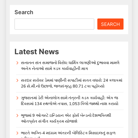
Search
SEARCH
Latest News
સનાતન સંત સમાજનો વિરોધ: ધાર્મિક લાગણીઓ દુભાવવા મામલે
અનેક નેતાઓ સામે કડક કાર્યવાહીની માગ
સરદાર સરોવર ડેમમાં પાણીની સપાટીમાં સતત વધારો: 24 કલાકમાં
26 સે.મી.નો ઉછાળો, જળસંગ્રહ 80.71 ટકા પહોંચ્યો
ગુજરાતમાં ડેરી એનાલોગ સામે તંત્રની કડક કાર્યવાહી: એક જ
દિવસમાં 134 સ્થળોએ તપાસ, 1,053 કિલો જથ્થો નાશ કરાયો
ભુજમાં 9 ઓગસ્ટે ઇન્ડિયન એર ફોર્સ બેન્ડનો દેશભક્તિથી
ઓતપ્રોત સંગીત કાર્યક્રમ યોજાશે
ભારતે અગ્નિ-4 મધ્યમ અંતરની બેલિસ્ટિક મિસાઇલનું સફળ