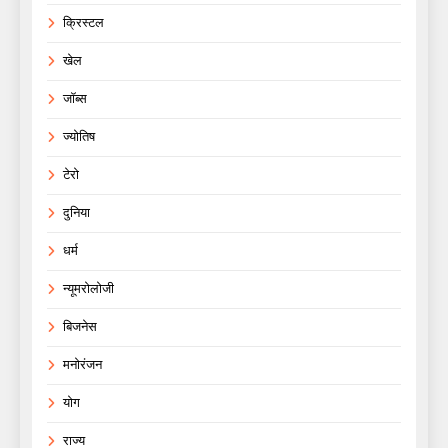
क्रिस्टल
खेल
जॉब्स
ज्योतिष
टेरो
दुनिया
धर्म
न्यूमरोलोजी
बिजनेस
मनोरंजन
योग
राज्य