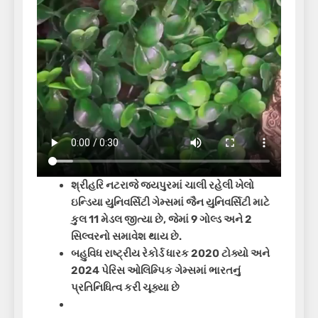
શ્રીહરિ નટરાજે જયપુરમાં ચાલી રહેલી ખેલો
ઇન્ડિયા યુનિવર્સિટી ગેમ્સમાં જૈન યુનિવર્સિટી માટે
કુલ 11 મેડલ જીત્યા છે, જેમાં 9 ગોલ્ડ અને 2
સિલ્વરનો સમાવેશ થાય છે.
બહુવિધ રાષ્ટ્રીય રેકોર્ડ ધારક 2020 ટોક્યો અને
2024 પેરિસ ઓલિમ્પિક ગેમ્સમાં ભારતનું
પ્રતિનિધિત્વ કરી ચૂક્યા છે