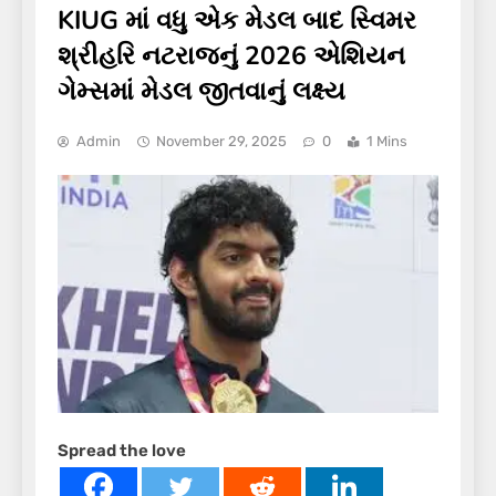
KIUG માં વધુ એક મેડલ બાદ સ્વિમર
શ્રીહરિ નટરાજનું 2026 એશિયન
ગેમ્સમાં મેડલ જીતવાનું લક્ષ્ય
Admin
November 29, 2025
0
1 Mins
Spread the love