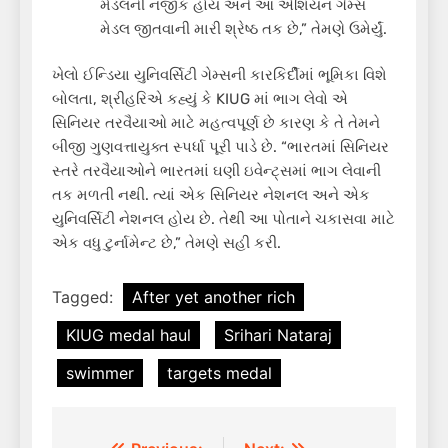
મેડલની નજીક હોય અને આ એશિયન ગેમ્સ
મેડલ જીતવાની મારી શ્રેષ્ઠ તક છે,” તેમણે ઉમેર્યું.
ખેલો ઈન્ડિયા યુનિવર્સિટી ગેમ્સની કારકિર્દીમાં ભૂમિકા વિશે
બોલતા, શ્રીહરિએ કહ્યું કે KIUG માં ભાગ લેવો એ
સિનિયર તરવૈયાઓ માટે મહત્વપૂર્ણ છે કારણ કે તે તેમને
બીજી ગુણવત્તાયુક્ત સ્પર્ધા પૂરી પાડે છે. “ભારતમાં સિનિયર
સ્તરે તરવૈયાઓને ભારતમાં ઘણી ઇવેન્ટ્સમાં ભાગ લેવાની
તક મળતી નથી. ત્યાં એક સિનિયર નેશનલ અને એક
યુનિવર્સિટી નેશનલ હોય છે. તેથી આ પોતાને ચકાસવા માટે
એક વધુ ટુર્નામેન્ટ છે,” તેમણે સહી કરી.
Tagged:
After yet another rich
KIUG medal haul
Srihari Nataraj
swimmer
targets medal