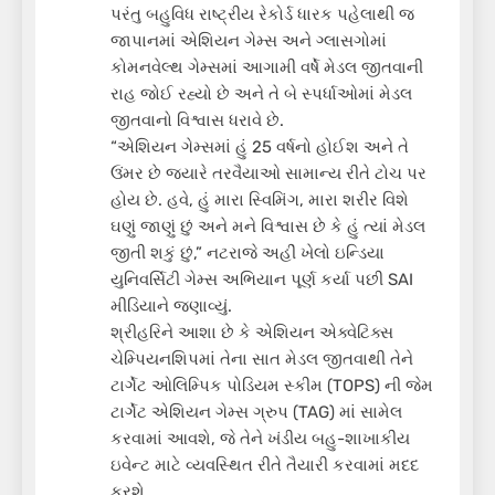
પરંતુ બહુવિધ રાષ્ટ્રીય રેકોર્ડ ધારક પહેલાથી જ
જાપાનમાં એશિયન ગેમ્સ અને ગ્લાસગોમાં
કોમનવેલ્થ ગેમ્સમાં આગામી વર્ષે મેડલ જીતવાની
રાહ જોઈ રહ્યો છે અને તે બે સ્પર્ધાઓમાં મેડલ
જીતવાનો વિશ્વાસ ધરાવે છે.
“એશિયન ગેમ્સમાં હું 25 વર્ષનો હોઈશ અને તે
ઉંમર છે જ્યારે તરવૈયાઓ સામાન્ય રીતે ટોચ પર
હોય છે. હવે, હું મારા સ્વિમિંગ, મારા શરીર વિશે
ઘણું જાણું છું અને મને વિશ્વાસ છે કે હું ત્યાં મેડલ
જીતી શકું છું,” નટરાજે અહીં ખેલો ઇન્ડિયા
યુનિવર્સિટી ગેમ્સ અભિયાન પૂર્ણ કર્યા પછી SAI
મીડિયાને જણાવ્યું.
શ્રીહરિને આશા છે કે એશિયન એક્વેટિક્સ
ચેમ્પિયનશિપમાં તેના સાત મેડલ જીતવાથી તેને
ટાર્ગેટ ઓલિમ્પિક પોડિયમ સ્કીમ (TOPS) ની જેમ
ટાર્ગેટ એશિયન ગેમ્સ ગ્રુપ (TAG) માં સામેલ
કરવામાં આવશે, જે તેને ખંડીય બહુ-શાખાકીય
ઇવેન્ટ માટે વ્યવસ્થિત રીતે તૈયારી કરવામાં મદદ
કરશે.