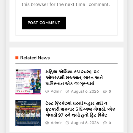
this browser for the next time I comment.
Related News
મહિલા એશિયા કપ ૨૦૨૬: ૨૮
ઓગસ્ટથી શરુઆત, ભારત અને
પાકિસ્તાન એક જ ગ્રૂપમાં
Admin
August 6, 2026
0
ટેસ્ટ ક્રિકેટમાં ઘરથી બહાર સદી ન
ફટકારી શકનાર 5 દિગ્ગજ ખેલાડી, એક
ખેલાડી 97 રને થયો હતો હિટ વિકેટ
Admin
August 6, 2026
0