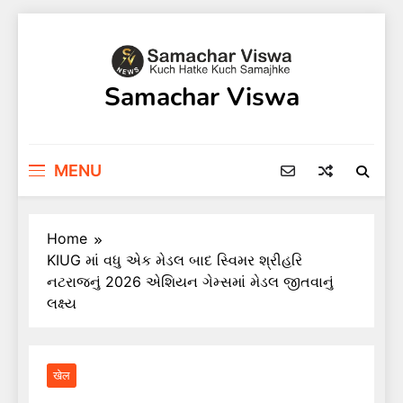
Skip
to
content
Samachar Viswa
MENU
Home
KIUG માં વધુ એક મેડલ બાદ સ્વિમર શ્રીહરિ
નટરાજનું 2026 એશિયન ગેમ્સમાં મેડલ જીતવાનું
લક્ષ્ય
खेल