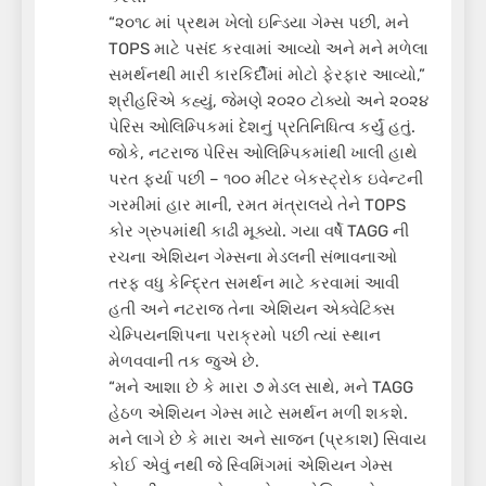
“૨૦૧૮ માં પ્રથમ ખેલો ઇન્ડિયા ગેમ્સ પછી, મને
TOPS માટે પસંદ કરવામાં આવ્યો અને મને મળેલા
સમર્થનથી મારી કારકિર્દીમાં મોટો ફેરફાર આવ્યો,”
શ્રીહરિએ કહ્યું, જેમણે ૨૦૨૦ ટોક્યો અને ૨૦૨૪
પેરિસ ઓલિમ્પિકમાં દેશનું પ્રતિનિધિત્વ કર્યું હતું.
જોકે, નટરાજ પેરિસ ઓલિમ્પિકમાંથી ખાલી હાથે
પરત ફર્યા પછી – ૧૦૦ મીટર બેકસ્ટ્રોક ઇવેન્ટની
ગરમીમાં હાર માની, રમત મંત્રાલયે તેને TOPS
કોર ગ્રુપમાંથી કાઢી મૂક્યો. ગયા વર્ષે TAGG ની
રચના એશિયન ગેમ્સના મેડલની સંભાવનાઓ
તરફ વધુ કેન્દ્રિત સમર્થન માટે કરવામાં આવી
હતી અને નટરાજ તેના એશિયન એક્વેટિક્સ
ચેમ્પિયનશિપના પરાક્રમો પછી ત્યાં સ્થાન
મેળવવાની તક જુએ છે.
“મને આશા છે કે મારા ૭ મેડલ સાથે, મને TAGG
હેઠળ એશિયન ગેમ્સ માટે સમર્થન મળી શકશે.
મને લાગે છે કે મારા અને સાજન (પ્રકાશ) સિવાય
કોઈ એવું નથી જે સ્વિમિંગમાં એશિયન ગેમ્સ