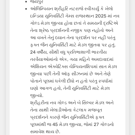
જયપુર
ઓલિમ્પિયન શ્રીહરિ નટરાજે સ્વીકાર્યું કે ખેલો
ઇન્ડિયા યુનિવર્સિટી ગેમ્સ રાજસ્થાન 2025 માં નવ
ગોલ્ડ મેડલ જીત્યા હોવા છતાં તે સમયની દ્રષ્ટિએ
તેના શ્રેષ્ઠ પ્રદર્શનની નજીક પણ નહોતો અને
આ વખતે તેનું ધ્યાન તેના પ્રદર્શન પર નહીં પરંતુ
ફક્ત જૈન યુનિવર્સિટી માટે મેડલ જીતવા પર હતું.
24 વર્ષીય, સૌથી વધુ પ્રતિભાશાળી ભારતીય
તરવૈયાઓમાંનો એક, ગયા મહિને અમદાવાદમાં
એશિયન એક્વેટિક્સ ચેમ્પિયનશિપમાં સાત મેડલ
જીત્યા પછી તેની ઑફ સીઝનમાં છે અને તેણે
પોતાને પૂલમાં ધકેલી દીધો ન હતો પરંતુ સ્પર્ધામાં
ઘણો આગળ હતો, તેની યુનિવર્સિટી માટે મેડલ
જીત્યો.
શ્રીહરીના નવ ગોલ્ડ અને બે સિલ્વર મેડલ અને
તેના સાથી ખેલાડીઓના કેટલાક મજબૂત
પ્રદર્શનને કારણે જૈન યુનિવર્સિટીએ ફક્ત
પૂલમાંથી જ 45 મેડલ જીત્યા, જેમાં 27 ગોલ્ડનો
સમાવેશ થાય છે.