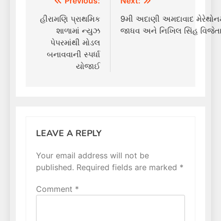
Post
Previous:
Next:
navigation
હીરામણિ પ્રાથમિક
9મી અદાણી અમદાવાદ મેરેથોનમ
શાળામાં ન્યુઝ
જાધવ અને નિખિલ સિંહ વિજેત
પેપરમાંથી મોડલ
બનાવવાની સ્પર્ધા
યોજાઈ
LEAVE A REPLY
Your email address will not be
published.
Required fields are marked
*
Comment
*