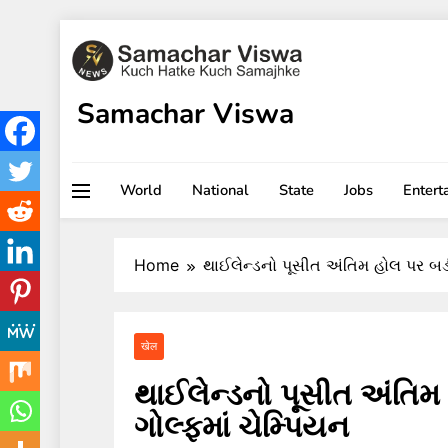
Skip
to
content
Samachar Viswa
World
National
State
Jobs
Entert
Home
થાઈલેન્ડનો પૂસીત અંતિમ હોલ પર બર્ડ
खेल
થાઈલેન્ડનો પૂસીત અંતિમ 
ગોલ્ફમાં ચેમ્પિયન