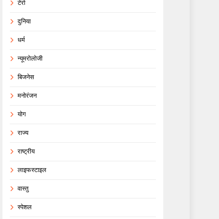
टेरो
दुनिया
धर्म
न्यूमरोलोजी
बिजनेस
मनोरंजन
योग
राज्य
राष्ट्रीय
लाइफस्टाइल
वास्तु
स्पेशल