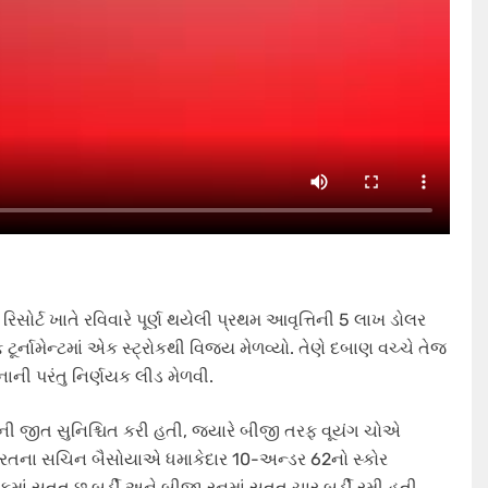
િસોર્ટ ખાતે રવિવારે પૂર્ણ થયેલી પ્રથમ આવૃત્તિની 5 લાખ ડોલર
ર્નામેન્ટમાં એક સ્ટ્રોકથી વિજય મેળવ્યો. તેણે દબાણ વચ્ચે તેજ
ની પરંતુ નિર્ણયક લીડ મેળવી.
તાની જીત સુનિશ્ચિત કરી હતી, જ્યારે બીજી તરફ વૂયંગ ચોએ
ભારતના સચિન બૈસોયાએ ધમાકેદાર 10-અન્ડર 62નો સ્કોર
— એકમાં સતત છ બર્ડી અને બીજા રનમાં સતત ચાર બર્ડી રમી હતી.