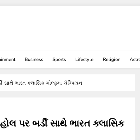
ainment
Business
Sports
Lifestyle
Religion
Astr
ી સાથે ભારત ક્લાસિક ગોલ્ફમાં ચેમ્પિયન
હોલ પર બર્ડી સાથે ભારત ક્લાસિક