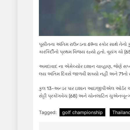
પૂસીતના અંતિમ રાઉન્ડના 69ના સ્કોર સાથે તેનો ક
કારકિર્દીનો પ્રથમ વિજય રહ્યો હતો. વૂયંગ ચો (
અમદાવાદ ના એમેચ્યોર ઇશાન ચાવ્હાણ, જેણે સપ્
લય અંતિમ દિવસે જાળવી શક્યો નહીં અને 71નો સ્ક
કુલ 13-અન્ડર પાર ઇશાન આઇજીપીએલ ઓર્ડર ઑફ
સેટ્ટી પ્રકોંગવેચ (68) અને ચોનલાટિત ચુએનબૂન્ગ
Tagged:
golf championship
Thailand