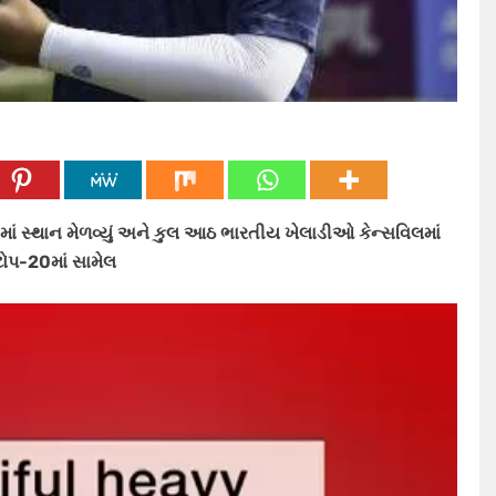
ાં સ્થાન મેળવ્યું અને કુલ આઠ ભારતીય ખેલાડીઓ કેન્સવિલમાં
ટોપ-20માં સામેલ