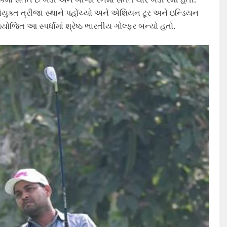
ંયુક્ત ત્રીજા સ્થાને પહોંચ્યો અને એશિયન ટૂર અને ઇન્ડિયન
આયોજિત આ સ્પર્ધામાં શ્રેષ્ઠ ભારતીય ગોલ્ફર બન્યો હતો.