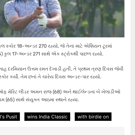
ુલ સ્કોર 18-અન્ડર 270 રહ્યો, જે તેના માટે એશિયન ટૂરમાં
65) કુલ 17-અન્ડર 271 સાથે એક સ્ટ્રોકથી પાછળ રહ્યો.
તાહ દરમિયાન ઉત્તમ રમત દેખાડી હતી, તે પ્રથમ ત્રણ દિવસ જેવી
ોર કર્યો. તેમ છતાં તે ચારેય દિવસ અન્ડર-પાર રહ્યો.
 મેરિટ લીડર અમન રાજ (68) અને થાઈલેન્ડના બે ખેલાડીઓ
મ (65) સાથે સંયુક્ત આઠમા સ્થાને રહ્યા.
's Pusit
wins India Classic
with birdie on