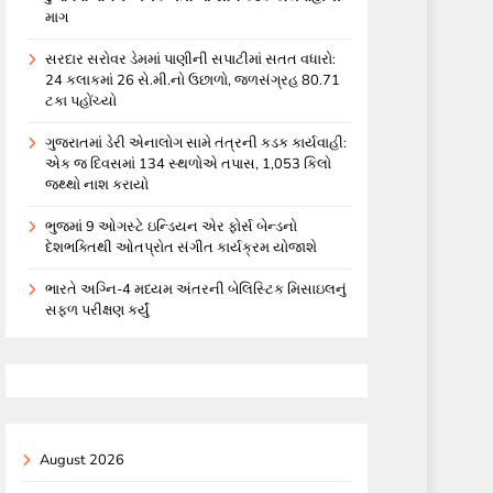
માગ
સરદાર સરોવર ડેમમાં પાણીની સપાટીમાં સતત વધારો:
24 કલાકમાં 26 સે.મી.નો ઉછાળો, જળસંગ્રહ 80.71
ટકા પહોંચ્યો
ગુજરાતમાં ડેરી એનાલોગ સામે તંત્રની કડક કાર્યવાહી:
એક જ દિવસમાં 134 સ્થળોએ તપાસ, 1,053 કિલો
જથ્થો નાશ કરાયો
ભુજમાં 9 ઓગસ્ટે ઇન્ડિયન એર ફોર્સ બેન્ડનો
દેશભક્તિથી ઓતપ્રોત સંગીત કાર્યક્રમ યોજાશે
ભારતે અગ્નિ-4 મધ્યમ અંતરની બેલિસ્ટિક મિસાઇલનું
સફળ પરીક્ષણ કર્યું
August 2026