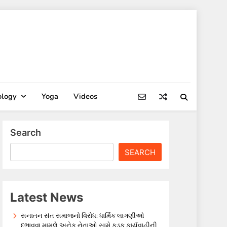
ology
Yoga
Videos
Search
SEARCH
Latest News
સનાતન સંત સમાજનો વિરોધ: ધાર્મિક લાગણીઓ
દુભાવવા મામલે અનેક નેતાઓ સામે કડક કાર્યવાહીની