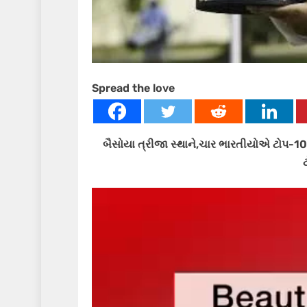
Spread the love
બૈસોયા ત્રીજા સ્થાને,ચાર ભારતીયોએ ટોપ-10મ