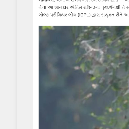
તેના આ શાનદાર અંતિમ રાઉન્ડના પ્રદર્શનથી તે સ
ગોલ્ફ પ્રીમિયર લીગ (IGPL) દ્વારા સંયુક્ત રીતે 