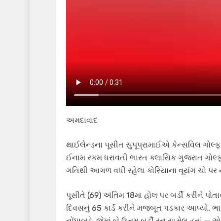
અમદાવાદ
થાઈલેન્ડના પૂસીત સુપૂપ્રામાઈએ કેન્સવિલ ગોલ્ફ ર
ઈનામ રકમ ધરાવતી ભારત ક્લાસિક ગુજરાત ગોલ્ફ ટૂ
ગતિથી આગળ વધી રહેલા કોરિયાના વૂયંગ ચો પર ના
પૂસીતે (69) અંતિમ 18મા હોલ પર બર્ડી કરીને પો
દિવસનું 65 કાર્ડ કરીને મજબૂત પડકાર આપ્યો. 
નોંધાવ્યો, જેમાં બે ઉત્તમ બર્ડી રન સામેલ હતાં 