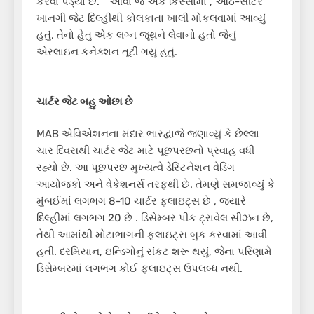
કરવા પડ્યા છે. ” આવા જ એક કિસ્સામાં , આઠ-સીટર
ખાનગી જેટ દિલ્હીથી કોલકાતા ખાલી મોકલવામાં આવ્યું
હતું. તેનો હેતુ એક લગ્ન જૂથને લેવાનો હતો જેનું
એરલાઇન કનેક્શન તૂટી ગયું હતું.
ચાર્ટર જેટ બહુ ઓછા છે
MAB એવિએશનના મંદાર ભારદ્વાજે જણાવ્યું કે છેલ્લા
ચાર દિવસથી ચાર્ટર જેટ માટે પૂછપરછનો પ્રવાહ વધી
રહ્યો છે. આ પૂછપરછ મુખ્યત્વે ડેસ્ટિનેશન વેડિંગ
આયોજકો અને વેકેશનર્સ તરફથી છે. તેમણે સમજાવ્યું કે
મુંબઈમાં લગભગ 8-10 ચાર્ટર ફ્લાઇટ્સ છે , જ્યારે
દિલ્હીમાં લગભગ 20 છે . ડિસેમ્બર પીક ટ્રાવેલ સીઝન છે,
તેથી આમાંથી મોટાભાગની ફ્લાઇટ્સ બુક કરવામાં આવી
હતી. દરમિયાન, ઇન્ડિગોનું સંકટ શરૂ થયું, જેના પરિણામે
ડિસેમ્બરમાં લગભગ કોઈ ફ્લાઇટ્સ ઉપલબ્ધ નથી.