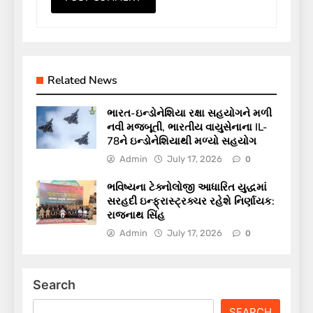
Related News
ભારત-ઇન્ડોનેશિયા રક્ષા સહયોગને મળી
નવી મજબૂતી, ભારતીય વાયુસેનાના IL-
78ને ઇન્ડોનેશિયાથી મળ્યો સહયોગ
Admin
July 17, 2026
0
ભવિષ્યના ટેક્નોલોજી આધારિત યુદ્ધમાં
સરહદી ઇન્ફ્રાસ્ટ્રક્ચર રહેશે નિર્ણાયક:
રાજનાથ સિંહ
Admin
July 17, 2026
0
Search
SEARCH