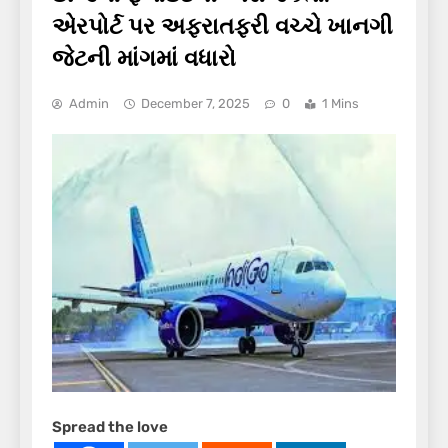
એરપોર્ટ પર અફરાતફરી વચ્ચે ખાનગી
જેટની માંગમાં વધારો
Admin
December 7, 2025
0
1 Mins
Spread the love