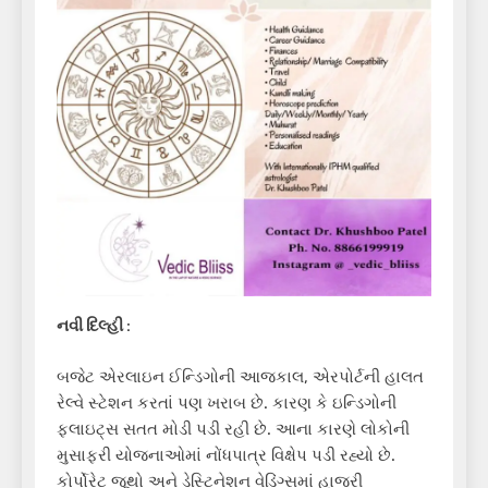
નવી દિલ્હી
:
બજેટ એરલાઇન ઈન્ડિગોની આજકાલ, એરપોર્ટની હાલત
રેલ્વે સ્ટેશન કરતાં પણ ખરાબ છે. કારણ કે ઇન્ડિગોની
ફ્લાઇટ્સ સતત મોડી પડી રહી છે. આના કારણે લોકોની
મુસાફરી યોજનાઓમાં નોંધપાત્ર વિક્ષેપ પડી રહ્યો છે.
કોર્પોરેટ જૂથો અને ડેસ્ટિનેશન વેડિંગ્સમાં હાજરી