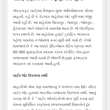
એરક્રાફ્ટ ચાર્ટરમાં નિષ્ણાત સુભા એવિએશનના ગૌતમ
સાહની, કહે છે કે કેટલાક શહેરોમાં જેટ બુકિંગમાં તેજી
આવી રહી છે. આ શહેરોમાં ઉદયપુર , જયપુર , જોધપુર ,
હૈદરાબાદ અને ચેન્નાઈનો સમાવેશ થાય છે, જે લોકપ્રિય
લગ્ન સ્થળો છે. આ શહેરોમાં હવાઈ ટ્રાફિક અચાનક
પહેલા ક્યારેય ન જોયેલા સ્તર સુધી વધી ગયો છે. તેઓ
સમજાવે છે કે આ વધારો ડેસ્ટિનેશન વેડિંગ ગ્રુપ્સ અને
50-180 મુસાફરોના મધ્યમ કદના કોર્પોરેટ બેચ દ્વારા
ચલાવવામાં આવી રહ્યો છે જેમની શેડ્યૂલ ફ્લાઇટ્સ
અચાનક રદ કરવામાં આવી હતી.
ચાર્ટર જેટ ઉપલબ્ધ નથી
સાહનીએ એમ પણ સમજાવ્યું કે લગભગ બધા 50- સીટર
ચાર્ટર જેટ હાલમાં ભારતીય બજારમાં ઉપલબ્ધ નથી. આનું
કારણ એ છે કે ” ચાર્ટર ઓપરેટરોએ માંગ પૂરી કરવા માટે
તેમના સુનિશ્ચિત કાફલાના સંચાલનમાંથી વિમાનોને દૂર