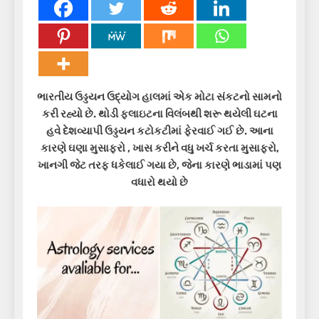
ભારતીય ઉડ્ડયન ઉદ્યોગ હાલમાં એક મોટા સંકટનો સામનો
કરી રહ્યો છે. થોડી ફ્લાઇટના વિલંબથી શરૂ થયેલી ઘટના
હવે દેશવ્યાપી ઉડ્ડયન કટોકટીમાં ફેરવાઈ ગઈ છે. આના
કારણે ઘણા મુસાફરો , ખાસ કરીને વધુ ખર્ચ કરતા મુસાફરો,
ખાનગી જેટ તરફ ધકેલાઈ ગયા છે, જેના કારણે ભાડામાં પણ
વધારો થયો છે