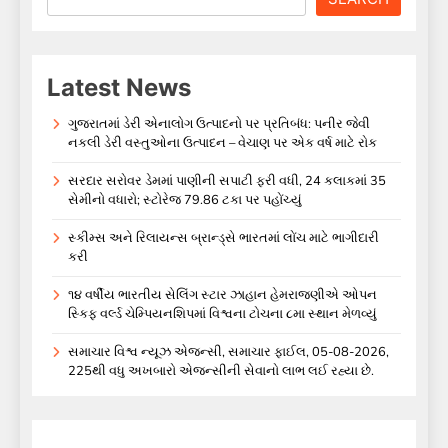
Latest News
ગુજરાતમાં ડેરી એનાલોગ ઉત્પાદનો પર પ્રતિબંધ: પનીર જેવી
નકલી ડેરી વસ્તુઓના ઉત્પાદન – વેચાણ પર એક વર્ષ માટે રોક
સરદાર સરોવર ડેમમાં પાણીની સપાટી ફરી વધી, 24 કલાકમાં 35
સેમીનો વધારો; સ્ટોરેજ 79.86 ટકા પર પહોંચ્યું
સ્કીમ્સ અને રિલાયન્સ બ્રાન્ડ્સે ભારતમાં લોંચ માટે ભાગીદારી
કરી
૧૪ વર્ષીય ભારતીય સેલિંગ સ્ટાર ઝાહાન હેમરાજણીએ ઓપન
સ્કિફ વર્લ્ડ ચેમ્પિયનશિપમાં વિશ્વના ટોચના ૮મા સ્થાન મેળવ્યું
સમાચાર વિશ્વ ન્યૂઝ એજન્સી, સમાચાર ફાઈલ, 05-08-2026,
225થી વધુ અખબારો એજન્સીની સેવાનો લાભ લઈ રહ્યા છે.