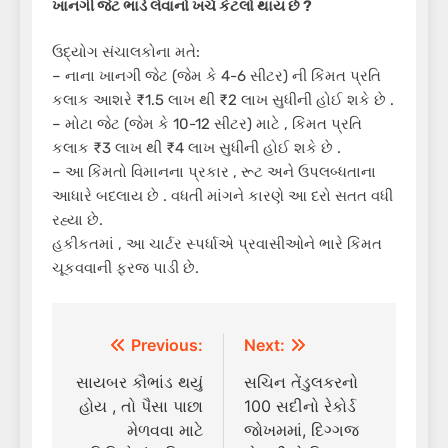
ખાનગી જેટ ભાડે લેવાનો ખર્ચ કેટલો થાય છે
?
ઉદ્યોગ સંચાલકોના મતે:
– નાના ખાનગી જેટ (જેમ કે 4-6 સીટર) ની કિંમત પ્રતિ
કલાક આશરે ₹1.5 લાખ થી ₹2 લાખ સુધીની હોઈ શકે છે .
– મોટા જેટ (જેમ કે 10-12 સીટર) માટે , કિંમત પ્રતિ
કલાક ₹3 લાખ થી ₹4 લાખ સુધીની હોઈ શકે છે .
– આ કિંમતો વિમાનના પ્રકાર , રૂટ અને ઉપલબ્ધતાના
આધારે બદલાય છે . વધતી માંગને કારણે આ દરો સતત વધી
રહ્યા છે.
હકીકતમાં , આ ચાર્ટર સ્પર્ધાએ પ્રવાસીઓને ભારે કિંમત
ચૂકવવાની ફરજ પાડી છે.
Post
Previous:
Next:
navigation
સાયબર કૌભાંડ થયું
સચિન તેંડુલકરનો
હોય , તો પૈસા પાછા
100 સદીનો રેકોર્ડ
મેળવવા માટે
જોખમમાં, દિગ્ગજ