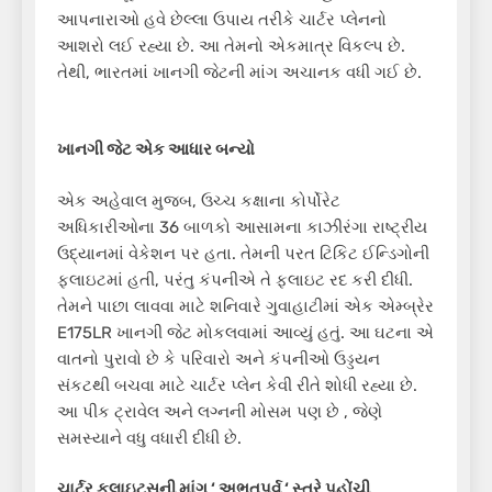
આપનારાઓ હવે છેલ્લા ઉપાય તરીકે ચાર્ટર પ્લેનનો
આશરો લઈ રહ્યા છે. આ તેમનો એકમાત્ર વિકલ્પ છે.
તેથી, ભારતમાં ખાનગી જેટની માંગ અચાનક વધી ગઈ છે.
ખાનગી જેટ એક આધાર બન
્યો
એક અહેવાલ મુજબ, ઉચ્ચ કક્ષાના કોર્પોરેટ
અધિકારીઓના 36 બાળકો આસામના કાઝીરંગા રાષ્ટ્રીય
ઉદ્યાનમાં વેકેશન પર હતા. તેમની પરત ટિકિટ ઈન્ડિગોની
ફ્લાઇટમાં હતી, પરંતુ કંપનીએ તે ફ્લાઇટ રદ કરી દીધી.
તેમને પાછા લાવવા માટે શનિવારે ગુવાહાટીમાં એક એમ્બ્રેર
E175LR ખાનગી જેટ મોકલવામાં આવ્યું હતું. આ ઘટના એ
વાતનો પુરાવો છે કે પરિવારો અને કંપનીઓ ઉડ્ડયન
સંકટથી બચવા માટે ચાર્ટર પ્લેન કેવી રીતે શોધી રહ્યા છે.
આ પીક ટ્રાવેલ અને લગ્નની મોસમ પણ છે , જેણે
સમસ્યાને વધુ વધારી દીધી છે.
ચાર્ટર ફ્લાઇટ્સની માંગ
‘
અભૂતપૂર્વ
‘
સ્તરે પહોંચી