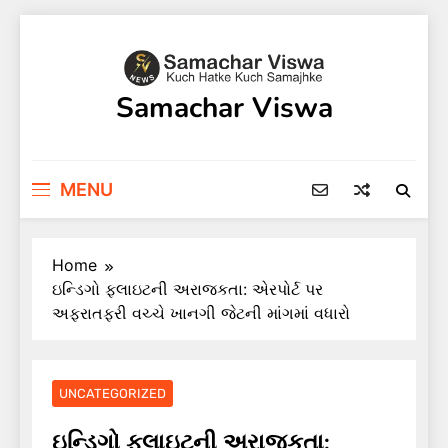
Skip
to
content
Samachar Viswa
MENU
Home
ઇન્ડિગો ફ્લાઇટની અરાજકતા: એરપોર્ટ પર
અફરાતફરી વચ્ચે ખાનગી જેટની માંગમાં વધારો
UNCATEGORIZED
ઇન્ડિગો ફ્લાઇટની અરાજકતા: