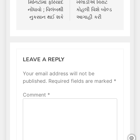
મિનિટોમાં ફરિયાદ
ખેલાડીએ વિરાટ
નોંધાવો ; વિલંબથી
કોહલી વિશે બોલ્ડ
નુકસાન થઈ શકે
આગાહી કરી
LEAVE A REPLY
Your email address will not be
published.
Required fields are marked
*
Comment
*