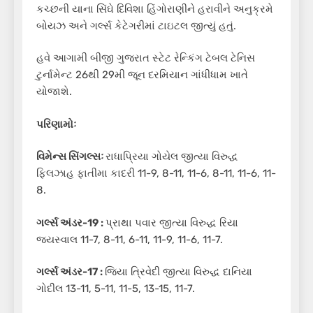
કચ્છની યાના સિંઘે દિવિશા હિંગોરાણીને હરાવીને અનુક્રમે
બોયઝ અને ગર્લ્સ કેટેગરીમાં ટાઇટલ જીત્યું હતું.
હવે આગામી બીજી ગુજરાત સ્ટેટ રેન્કિંગ ટેબલ ટેનિસ
ટુર્નામેન્ટ 26થી 29મી જૂન દરમિયાન ગાંધીધામ ખાતે
યોજાશે.
પરિણામોઃ
વિમેન્સ સિંગલ્સઃ
રાધાપ્રિયા ગોયેલ જીત્યા વિરુદ્ધ
ફિલઝાહ ફાતીમા કાદરી 11-9, 8-11, 11-6, 8-11, 11-6, 11-
8.
ગર્લ્સ અંડર-19 :
પ્રાથા પવાર જીત્યા વિરુદ્ધ રિયા
જયસ્વાલ 11-7, 8-11, 6-11, 11-9, 11-6, 11-7.
ગર્લ્સ અંડર-17 :
જિયા ત્રિવેદી જીત્યા વિરુદ્ધ દાનિયા
ગોદીલ 13-11, 5-11, 11-5, 13-15, 11-7.