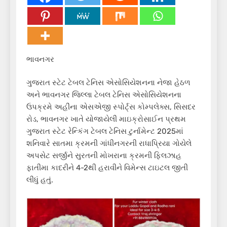
ભાવનગર
ગુજરાત સ્ટેટ ટેબલ ટેનિસ એસોસિયેશનના નેજા હેઠળ
અને ભાવનગર જિલ્લા ટેબલ ટેનિસ એસોસિયેશનના
ઉપક્રમે અહીંના એસએજી સ્પોર્ટ્સ કોમ્પલેક્સ, સિસદર
રોડ, ભાવનગર ખાતે યોજાયેલી માઇક્રોસાઈન પ્રથમ
ગુજરાત સ્ટેટ રેન્કિંગ ટેબલ ટેનિસ ટુર્નામેન્ટ 2025માં
શનિવારે સાતમા ક્રમની ગાંધીનગરની રાધાપ્રિયા ગોયેલે
અપસેટ સર્જીને સુરતની મોખરાના ક્રમની ફિલઝાહ
ફાતીમા કાદરીને 4-2થી હરાવીને વિમેન્સ ટાઇટલ જીતી
લીધું હતું.