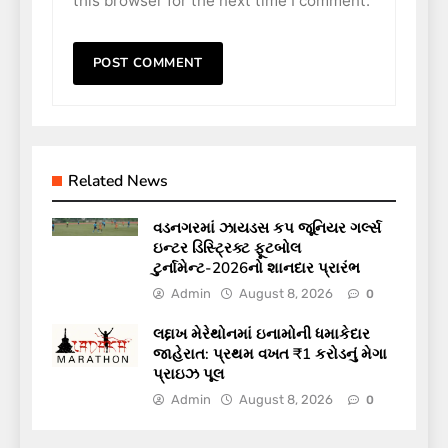
this browser for the next time I comment.
Related News
વડનગરમાં ઝાયડસ કપ જૂનિયર ગર્લ્સ
ઇન્ટર ડિસ્ટ્રિક્ટ ફૂટબોલ
ટુર્નામેન્ટ-2026નો શાનદાર પ્રારંભ
Admin
August 8, 2026
0
લદ્દાખ મેરેથોનમાં ઇનામોની ધમાકેદાર
જાહેરાત: પ્રથમ વખત ₹1 કરોડનું મેગા
પ્રાઇઝ પૂલ
Admin
August 8, 2026
0