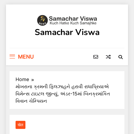
Skip
to
content
Samachar Viswa
MENU
Home
મોખરાના ક્રમની ફિલઝાહને હરાવી રાધાપ્રિયાએ
વિમેન્સ ટાઇટલ જીત્યું, અંડર-15માં બિનક્રમાંકિત
વિવાન ચેમ્પિયન
खेल