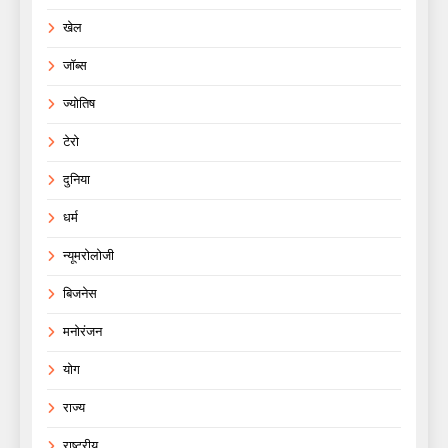
खेल
जॉब्स
ज्योतिष
टेरो
दुनिया
धर्म
न्यूमरोलोजी
बिजनेस
मनोरंजन
योग
राज्य
राष्ट्रीय