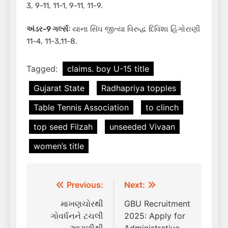
3, 9-11, 11-1, 9-11, 11-9.
અંડર-9 ગર્લ્સઃ
યાના સિંઘ જીત્યા વિરુદ્ધ દિવિશા હિંગોરાણી
11-4, 11-3,11-8.
Tagged:
claims. boy U-15 title
Gujarat State
Radhapriya topples
Table Tennis Association
to clinch
top seed Filzah
unseeded Vivaan
women’s title
Post
Previous:
Next:
navigation
માખણચોરથી
GBU Recruitment
ગોવર્ધનને ટચલી
2025: Apply for
આગળીથી
Administrative