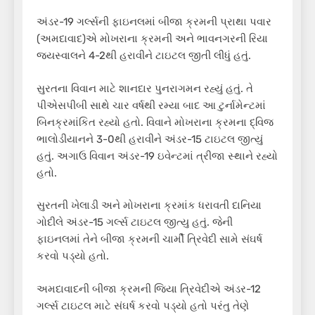
અંડર-19 ગર્લ્સની ફાઇનલમાં બીજા ક્રમની પ્રાથા પવાર
(અમદાવાદ)એ મોખરાના ક્રમની અને ભાવનગરની રિયા
જયસ્વાલને 4-2થી હરાવીને ટાઇટલ જીતી લીધું હતું.
સુરતના વિવાન માટે શાનદાર પુનરાગમન રહ્યું હતું. તે
પીએસપીબી સાથે ચાર વર્ષથી રમ્યા બાદ આ ટુર્નામેન્ટમાં
બિનક્રમાંકિત રહ્યો હતો. વિવાને મોખરાના ક્રમના દ્વિજ
ભાલોડીયાનને 3-0થી હરાવીને અંડર-15 ટાઇટલ જીત્યું
હતું. અગાઉ વિવાન અંડર-19 ઇવેન્ટમાં ત્રીજા સ્થાને રહ્યો
હતો.
સુરતની ખેલાડી અને મોખરાના ક્રમાંક ધરાવતી દાનિયા
ગોદીલે અંડર-15 ગર્લ્સ ટાઇટલ જીત્યુ હતું. જેની
ફાઇનલમાં તેને બીજા ક્રમની ચાર્મી ત્રિવેદી સામે સંઘર્ષ
કરવો પડ્યો હતો.
અમદાવાદની બીજા ક્રમની જિયા ત્રિવેદીએ અંડર-12
ગર્લ્સ ટાઇટલ માટે સંઘર્ષ કરવો પડ્યો હતો પરંતુ તેણે