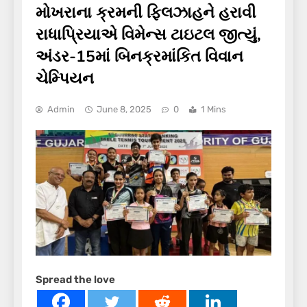
મોખરાના ક્રમની ફિલઝાહને હરાવી
રાધાપ્રિયાએ વિમેન્સ ટાઇટલ જીત્યું,
અંડર-15માં બિનક્રમાંકિત વિવાન
ચેમ્પિયન
Admin
June 8, 2025
0
1 Mins
Spread the love