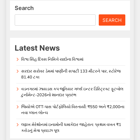
Search
SEARCH
Latest News
વિશ્વ સિંહ દિવસ નિમિત્તે યાદોના વિશ્વમાં
સરદાર સરોવર ડેમમાં પાણીની સપાટી 133 મીટરને પાર, સ્ટોરેજ
81.40 ટકા
વડનગરમાં ઝાયડસ કપ જૂનિયર ગર્લ્સ ઇન્ટર ડિસ્ટ્રિક્ટ ફૂટબોલ
ટુર્નામેન્ટ-2026નો શાનદાર પ્રારંભ
જિયોએ OTT-પાસ પોર્ટફોલિયો વિસ્તાર્યો: ₹550 અને ₹2,000ના
નવા પ્લાન લોન્ચ
લદ્દાખ મેરેથોનમાં ઇનામોની ધમાકેદાર જાહેરાત: પ્રથમ વખત ₹1
કરોડનું મેગા પ્રાઇઝ પૂલ