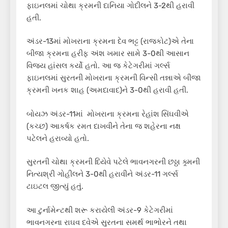
ફાઇનલમાં ચોથા ક્રમની દાનિયા ગોદીલને 3-2થી હરાવી
હતી.
અંડર-13માં મોખરાના ક્રમના દેવ ભટ્ટ (રાજકોટ)એ તેના
બીજા ક્રમના હરીફ અંશ ખમાર સામે 3-0થી આસાન
વિજય હાંસલ કર્યો હતો. આ જ કેટેગરીમાં ગર્લ્સ
ફાઇનલમાં સુરતની મોખરાના ક્રમની વિન્સી તન્નાએ બીજા
ક્રમની ખનક શાહ (અમદાવાદ)ને 3-0થી હરાવી હતી.
બોયઝ અંડર-11માં મોખરાના ક્રમના રેહાંશ સિંઘવીએ
(કચ્છ) આકર્ષક રમત દાખવીને તેના જ શહેરના નક્ષ
પટેલને હરાવ્યો હતો.
સુરતની ચોથા ક્રમની દિયેવે પટેલે ભાવનગરની છઠ્ઠા ક્ર્મની
નિત્યશ્રી ગોહીલને 3-0થી હરાવીને અંડર-11 ગર્લ્સ
ટાઇટલ જીત્યું હતું.
આ ટુર્નામેન્ટથી શરૂ કરાયેલી અંડર-9 કેટેગરીમાં
ભાવનગરના રાઘવ દવેએ સુરતના સમર્થ ભાભોરને તથા