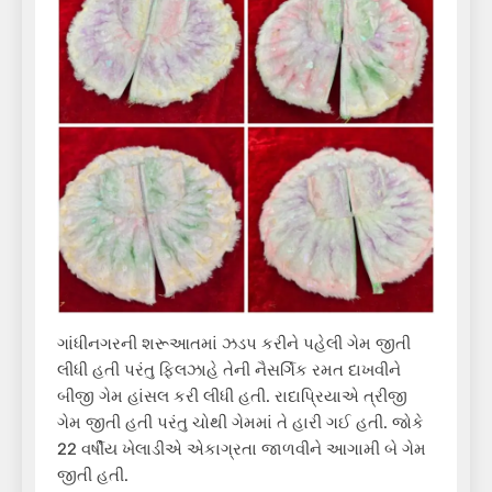
ગાંધીનગરની શરૂઆતમાં ઝડપ કરીને પહેલી ગેમ જીતી
લીધી હતી પરંતુ ફિલઝાહે તેની નૈસર્ગિક રમત દાખવીને
બીજી ગેમ હાંસલ કરી લીધી હતી. રાદાપ્રિયાએ ત્રીજી
ગેમ જીતી હતી પરંતુ ચોથી ગેમમાં તે હારી ગઈ હતી. જોકે
22 વર્ષીય ખેલાડીએ એકાગ્રતા જાળવીને આગામી બે ગેમ
જીતી હતી.