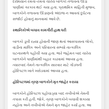
દરમિયાન રમતા-રમતા ચારેય બાળકો તળાવના ઊંડા
પાણીમાં ગરકાવ થઈ ગયા હતા. પ્રાથમિક માહિતી મુજબ,
બાળકોને તળાવના ઊંડાણનો અંદાજ ન આવતાં દુર્ઘટના
સર્જાઈ હોવાનું માનવામાં આવે છે.
સ્થાનિકોએ બચાવ કામગીરી હાથ ધરી
બાળકો ડૂબી રહ્યા હોવાની જાણ થતાં આસપાસના લોકો,
વાડીના માલિક અને પરિવારના સભ્યો તાત્કાલિક
ઘટનાસ્થળે પહોંચી ગયા હતા. ભારે જહેમત બાદ ચારેય
બાળકોને પાણીમાંથી બહાર કાઢવામાં આવ્યા હતા.
ત્યારબાદ તેમને તાત્કાલિક સારવાર માટે ગોંડલની
હોસ્પિટલ ખાતે ખસેડવામાં આવ્યા હતા.
હોસ્પિટલમાં ત્રણ બાળકોને મૃત જાહેર કરાયા
બાળકોને હોસ્પિટલ પહોંચાડ્યા બાદ તબીબોએ તેમની
તપાસ કરી હતી. જોકે, ત્રણ બાળકોને બચાવી શકાયા
નહોતા અને તબીબોએ તેમને મૃત જાહેર કર્યા હતા. આ