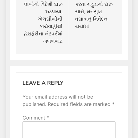
લાખોનો વિદેશી દારૂ
કરતા મહુડાનો દારૂ
ઝડપાયો,
સારો, મનસુખ
એલસીબીની
વસાવાનું નિવેદન
કાર્યવાહીથી
ચર્ચામાં
હેરાફેરીના નેટવર્કમાં
ખળભળાટ
LEAVE A REPLY
Your email address will not be
published.
Required fields are marked
*
Comment
*