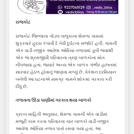
રાજકોટ
રાજકોટ જિલ્લાના ગોંડલ તાલુકાના શેમળા ગામમાં
શુક્રવારે હૃદય કંપાવી દે તેવી દુર્ઘટના સર્જાઈ હતી. ગામની
એક વાડી નજીક આવેલા ઓરિયા તળાવમાં ડૂબી જવાથી
એક જ શ્રમજીવી પરિવારના ત્રણ બાળકોના મોત
નીપજ્યા હતા. જ્યારે અન્ય એક બાળક ગંભીર હાલતમાં
સારવાર હેઠળ હોવાનું જાણવા મળ્યું છે. વેકેશન દરમિયાન
બનેલી આ ઘટનાએ સમગ્ર ગામને શોકમાં ગરકાવ કરી
દીધું છે.
તળાવના ઊંડા પાણીમાં ગરકાવ થયા બાળકો
પ્રાપ્ત માહિતી અનુસાર, શેમળા ગામની એક વાડીમાં
મજૂરી કામ કરતા પરિવારના ચાર બાળકો વાડી નજીક
આવેલા ઓરિયા તળાવ પાસે રમવા ગયા હતા. આ