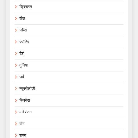
क्रिस्टल
खेल
जॉब्स
ज्योतिष
टेरो
दुनिया
धर्म
न्यूमरोलोजी
बिजनेस
मनोरंजन
योग
राज्य