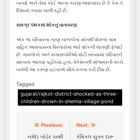
બન્યો અને તેમાં કોઈ અન્ય કારણ જવાબદાર છે કે કેમ તે
દિશામાં તપાસ ચાલી રહી છે.
સમગ્ર પંથકમાં શોકનું વાતાવરણ
એક જ પરિવારના ત્રણ બાળકોના મોતથી શેમળા ગામ
સહિત આસપાસના વિસ્તારોમાં ભારે શોકની લાગણી ફેલાઈ
છે. ગામલોકો અને સગાસંબંધીઓ મોટી સંખ્યામાં પરિવારને
સાંત્વના આપવા પહોંચ્યા હતા. વેકેશનની મોજમસ્તી વચ્ચે
બનેલી આ કરૂણ ઘટનાએ સૌને સ્તબ્ધ કરી દીધા છે.
Tagged:
gujarat/rajkot-district-shocked-as-three-
children-drown-in-shemla-village-pond
Post
Previous:
Next:
navigation
નર્મદા બોર્ડર પરથી
કેમિકલ યુક્ત દારૂ