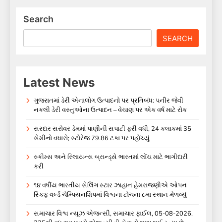
Search
SEARCH
Latest News
ગુજરાતમાં ડેરી એનાલોગ ઉત્પાદનો પર પ્રતિબંધ: પનીર જેવી
નકલી ડેરી વસ્તુઓના ઉત્પાદન – વેચાણ પર એક વર્ષ માટે રોક
સરદાર સરોવર ડેમમાં પાણીની સપાટી ફરી વધી, 24 કલાકમાં 35
સેમીનો વધારો; સ્ટોરેજ 79.86 ટકા પર પહોંચ્યું
સ્કીમ્સ અને રિલાયન્સ બ્રાન્ડ્સે ભારતમાં લોંચ માટે ભાગીદારી
કરી
૧૪ વર્ષીય ભારતીય સેલિંગ સ્ટાર ઝાહાન હેમરાજણીએ ઓપન
સ્કિફ વર્લ્ડ ચેમ્પિયનશિપમાં વિશ્વના ટોચના ૮મા સ્થાન મેળવ્યું
સમાચાર વિશ્વ ન્યૂઝ એજન્સી, સમાચાર ફાઈલ, 05-08-2026,