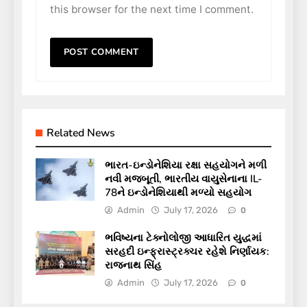
this browser for the next time I comment.
Related News
ભારત-ઇન્ડોનેશિયા રક્ષા સહયોગને મળી
નવી મજબૂતી, ભારતીય વાયુસેનાના IL-
78ને ઇન્ડોનેશિયાથી મળ્યો સહયોગ
Admin
July 17, 2026
0
ભવિષ્યના ટેક્નોલોજી આધારિત યુદ્ધમાં
સરહદી ઇન્ફ્રાસ્ટ્રક્ચર રહેશે નિર્ણાયક:
રાજનાથ સિંહ
Admin
July 17, 2026
0