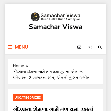
Skip
to
content
Samachar Viswa
MENU
Home
ગોંડલના શેમળા ગામે તળાવમાં ડૂબતાં એક જ
પરિવારના 3 બાળકનાં મોત, એકની હાલત ગંભીર
UNCATEGORIZED
ગોંડલના શેમળા ગામે તળાવમાં ડૂબતાં