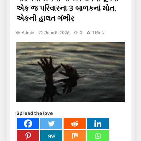
એક જ પરિવારના 3 બાળકનાં મોત,
એકની હાલત ગંભીર
Admin
June 5, 2026
0
1 Mins
Spread the love