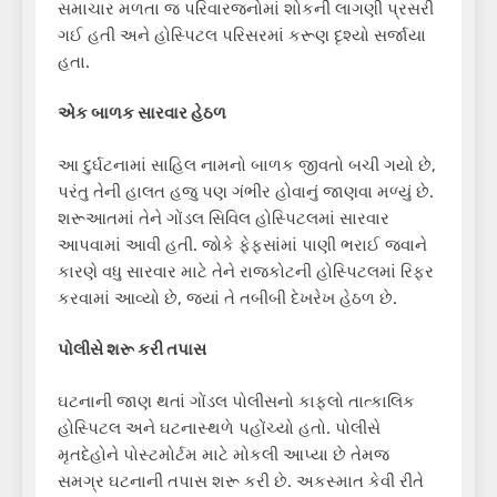
સમાચાર મળતા જ પરિવારજનોમાં શોકની લાગણી પ્રસરી
ગઈ હતી અને હોસ્પિટલ પરિસરમાં કરૂણ દૃશ્યો સર્જાયા
હતા.
એક બાળક સારવાર હેઠળ
આ દુર્ઘટનામાં સાહિલ નામનો બાળક જીવતો બચી ગયો છે,
પરંતુ તેની હાલત હજુ પણ ગંભીર હોવાનું જાણવા મળ્યું છે.
શરૂઆતમાં તેને ગોંડલ સિવિલ હોસ્પિટલમાં સારવાર
આપવામાં આવી હતી. જોકે ફેફસાંમાં પાણી ભરાઈ જવાને
કારણે વધુ સારવાર માટે તેને રાજકોટની હોસ્પિટલમાં રિફર
કરવામાં આવ્યો છે, જ્યાં તે તબીબી દેખરેખ હેઠળ છે.
પોલીસે શરૂ કરી તપાસ
ઘટનાની જાણ થતાં ગોંડલ પોલીસનો કાફલો તાત્કાલિક
હોસ્પિટલ અને ઘટનાસ્થળે પહોંચ્યો હતો. પોલીસે
મૃતદેહોને પોસ્ટમોર્ટમ માટે મોકલી આપ્યા છે તેમજ
સમગ્ર ઘટનાની તપાસ શરૂ કરી છે. અકસ્માત કેવી રીતે