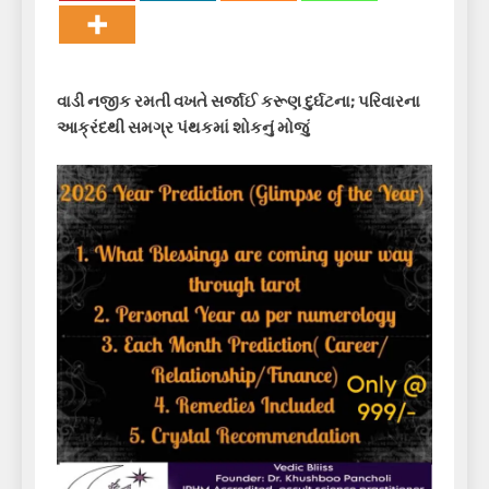
વાડી નજીક રમતી વખતે સર્જાઈ કરૂણ દુર્ઘટના; પરિવારના
આક્રંદથી સમગ્ર પંથકમાં શોકનું મોજું