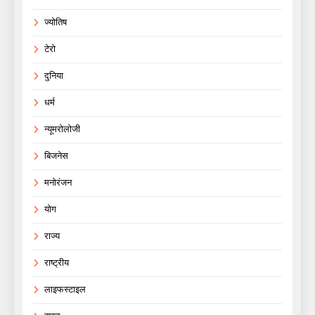
ज्योतिष
टेरो
दुनिया
धर्म
न्यूमरोलोजी
बिजनेस
मनोरंजन
योग
राज्य
राष्ट्रीय
लाइफस्टाइल