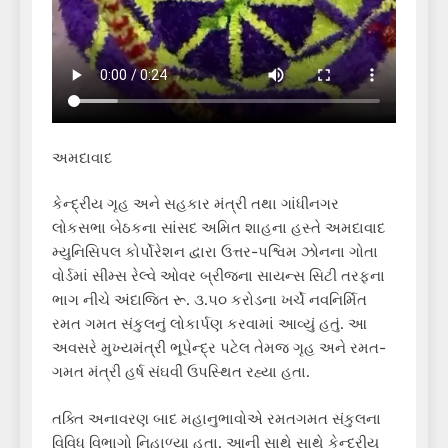
અમદાવાદ
કેન્દ્રીય ગૃહ અને સહકાર મંત્રી તથા ગાંધીનગર
લોકસભા બેઠકના સાંસદ અમિત શાહના હસ્તે અમદાવાદ
મ્યુનિસિપલ કોર્પોરેશન દ્વારા ઉત્તર-પશ્વિમ ઝોનના ગોતા
વોર્ડમાં સીમ્સ રેલ્વે ઓવર બ્રીજના સાયન્સ સિટી તરફના
ભાગ નીચે અંદાજિત રૂ. ૩.૫૦ કરોડના ખર્ચે નવનિર્મિત
રમત ગમત સંકુલનું લોકાર્પણ કરવામાં આવ્યું હતું. આ
અવસરે મુખ્યમંત્રી ભૂપેન્દ્ર પટેલ તેમજ ગૃહ અને રમત-
ગમત મંત્રી હર્ષ સંઘવી ઉપસ્થિત રહ્યા હતા.
તક્તિ અનાવરણ બાદ મહાનુભાવોએ રમતગમત સંકુલના
વિવિધ વિભાગો નિહાળ્યા હતા. આની સાથે સાથે કેન્દ્રીય