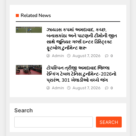
Related News
ઝાયડસ કપમાં અમદાવાદ, કચ્છ,
બનાસકાંઠા અને પાટણની ટીમોની જીત
સાથે જૂનિયર ગર્લ્સ ઇન્ટર ડિસ્ટ્રિક્ટ
ફૂટબોલ ટુર્નામેન્ટ શરૂ
Admin
August 7, 2026
0
ટોપસ્પિન ત્રીજી અમદાવાદ જિલ્લા
રેન્કિંગ ટેબલ ટેનિસ ટુર્નામેન્ટ-2026નો
પ્રારંભ, 301 ખેલાડીઓ વચ્ચે જંગ
Admin
August 7, 2026
0
Search
SEARCH