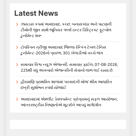
Latest News
ઝાયડસ કપમાં અમદાવાદ, કચ્છ, બનાસકાંઠા અને પાટણની
ટીમોની જીત સાથે જૂનિયર ગર્લ્સ ઇન્ટર ડિસ્ટ્રિક્ટ ફૂટબોલ
ટુર્નામેન્ટ શરૂ
ટોપસ્પિન ત્રીજી અમદાવાદ જિલ્લા રેન્કિંગ ટેબલ ટેનિસ
ટુર્નામેન્ટ-2026નો પ્રારંભ, 301 ખેલાડીઓ વચ્ચે જંગ
સમાચાર વિશ્વ ન્યૂઝ એજન્સી, સમાચાર ફાઈલ, 07-08-2026,
225થી વધુ અખબારો એજન્સીની સેવાનો લાભ લઈ રહ્યા છે.
હીરામણિ પ્રાથમિક શાળામાં ‘વરસાદની મોજ’ થીમ આધારિત
છત્રી સુશોભન સ્પર્ધા યોજાઈ
અમદાવાદમાં એથ્લીટ ડેવલપમેન્ટ પ્રોગ્રામનું સફળ આયોજન,
આંતરરાષ્ટ્રીય નિષ્ણાતોએ શૂટર્સને આપ્યું માર્ગદર્શન