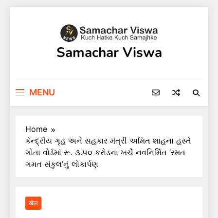
Skip
to
content
Samachar Viswa
MENU
Home
કેન્દ્રીય ગૃહ અને સહકાર મંત્રી અમિત શાહના હસ્તે
ગોતા વોર્ડમાં રૂ. ૩.૫૦ કરોડના ખર્ચે નવનિર્મિત ‘રમત
ગમત સંકુલ’નું લોકાર્પણ
खेल