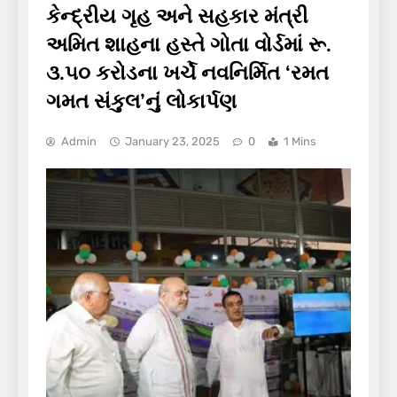
કેન્દ્રીય ગૃહ અને સહકાર મંત્રી
અમિત શાહના હસ્તે ગોતા વોર્ડમાં રૂ.
૩.૫૦ કરોડના ખર્ચે નવનિર્મિત ‘રમત
ગમત સંકુલ’નું લોકાર્પણ
Admin
January 23, 2025
0
1 Mins