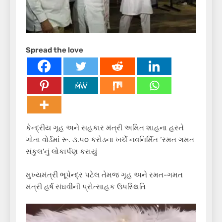
Spread the love
કેન્દ્રીય ગૃહ અને સહકાર મંત્રી અમિત શાહના હસ્તે
ગોતા વોર્ડમાં રૂ. ૩.૫૦ કરોડના ખર્ચે નવનિર્મિત ‘રમત ગમત
સંકુલ’નું લોકાર્પણ કરાયું
મુખ્યમંત્રી ભૂપેન્દ્ર પટેલ તેમજ ગૃહ અને રમત-ગમત
મંત્રી હર્ષ સંઘવીની પ્રોત્સાહક ઉપસ્થિતિ