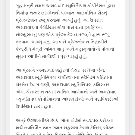
ગૃહ મંત્રી સમક્ષ અમદાવાદ મ્યુનિસિપલ કોર્પોરેશન દ્વારા
નિર્માણ થનાર ઇસ્કોનથી પકવાન આઇકોનિક રોડનું
પ્રેઝન્ટેશન રજૂ કરવામાં આવ્યું હતું. આ ઉપરાંત
અમદાવાદના પેલેડિયમ મોલ પાસે થતા ટ્રાફિકના
સોલ્યુશનનું પણ એક પ્રેઝન્ટેશન તજ્જ્ઞો દ્વારા રજૂ
કરવામાં આવ્યું હતું. આ બન્ને પ્રેઝન્ટેશન નિહાળીને
કેન્દ્રીય મંત્રી અમિત શાહ અને મહાનુભાવોએ પોતાનાં
સૂચન આપીને માર્ગદર્શન પૂરું પાડ્યું હતું.
આ પ્રસંગે અમદાવાદ શહેરનાં મેયર પ્રતિભા જૈન,
અમદાવાદ મ્યુનિસિપલ કોર્પોરેશનના સ્ટેન્ડિંગ કમિટીના
ચેરમેન દેવાંગ દાણી, અમદાવાદ મ્યુનિસિપલ કમિશનર
એમ. થેન્નારસન તથા સ્થાનિક આગેવાનો અને અમદાવાદ
મ્યુનિસિપલ કોર્પોરેશનના અધિકારીઓ અને પદાધિકારીઓ
ઉપસ્થિત રહ્યા હતા.
અત્રે ઉલ્લેખનીએ છે કે, ગોતા વોર્ડમાં રૂ.૩.૫૦ કરોડના
ખર્ચે નવનિર્મિત રમત ગમત સંકુલમાં ટેબલ ટેનિસ, બોક્સ
ક્રિકેટ, બાસ્કેટબોલ, પિકલબોબ, વોલિબોલ, ઉપરાંત