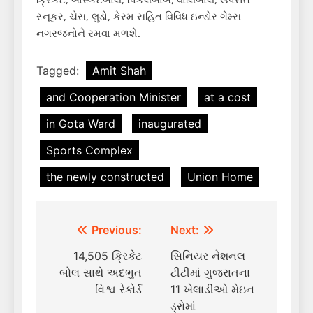
સ્નૂકર, ચેસ, લુડો, કેરમ સહિત વિવિધ ઇન્ડોર ગેમ્સ
નગરજનોને રમવા મળશે.
Tagged:
Amit Shah
and Cooperation Minister
at a cost
in Gota Ward
inaugurated
Sports Complex
the newly constructed
Union Home
Post
Previous:
Next:
navigation
14,505 ક્રિકેટ
સિનિયર નેશનલ
બોલ સાથે અદભુત
ટીટીમાં ગુજરાતના
વિશ્વ રેકોર્ડ
11 ખેલાડીઓ મેઇન
ડ્રોમાં